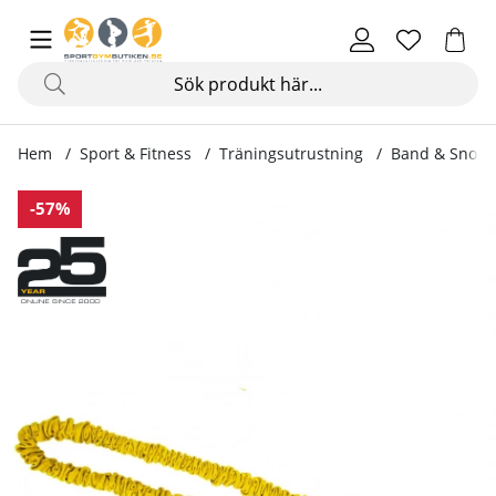
Hem
Sport & Fitness
Träningsutrustning
Band & Snodd
Produktbilder Exertubes Pro
-57%