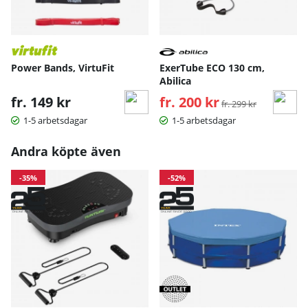
Power Bands, VirtuFit
ExerTube ECO 130 cm,
Abilica
fr. 149 kr
fr. 200 kr
Ordinarie pris:
fr. 299 kr
1-5 arbetsdagar
1-5 arbetsdagar
Andra köpte även
-35%
-52%