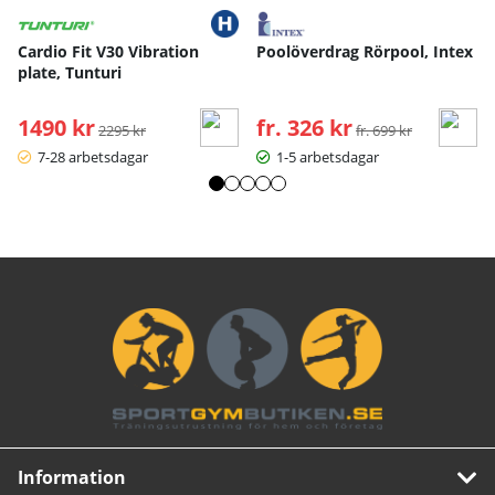
Cardio Fit V30 Vibration
Poolöverdrag Rörpool, Intex
plate, Tunturi
1490 kr
Ordinarie pris:
fr. 326 kr
Ordinarie pris:
2295 kr
fr. 699 kr
7-28 arbetsdagar
1-5 arbetsdagar
Information