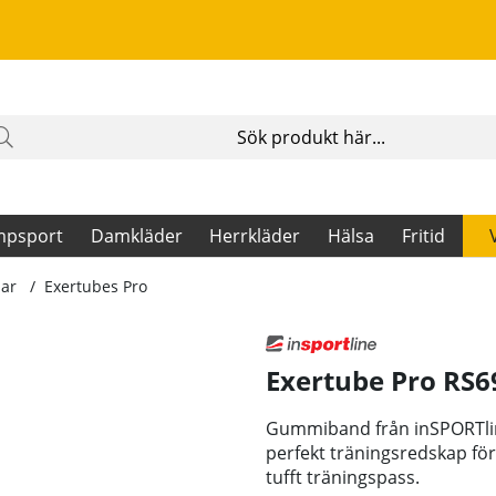
mpsport
Damkläder
Herrkläder
Hälsa
Fritid
ar
Exertubes Pro
Exertube Pro RS69
Gummiband från inSPORTline
perfekt träningsredskap för
tufft träningspass.