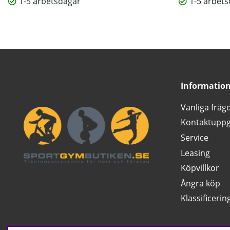
1-5 arbetsdagar
1-5 arbet
Informatio
Vanliga fråg
Kontaktuppg
Service
Leasing
Köpvillkor
Ångra köp
Klassificerin