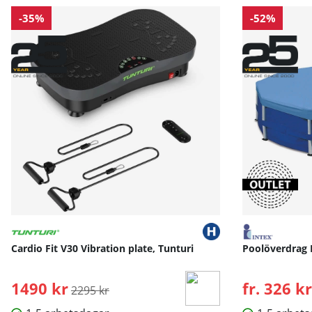
-35%
-52%
Cardio Fit V30 Vibration plate, Tunturi
Poolöverdrag 
1490 kr
Ordinarie pris:
fr. 326 kr
2295 kr