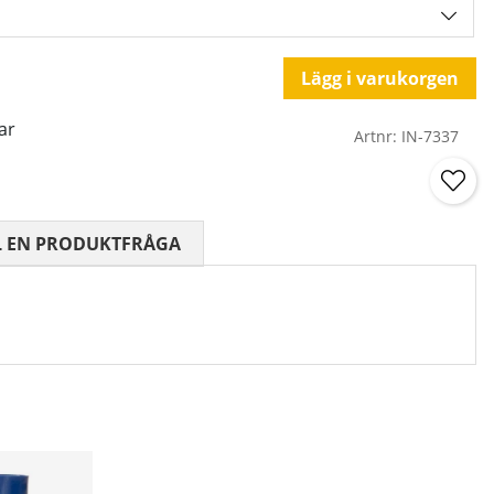
Lägg i varukorgen
ar
Artnr:
IN-7337
 0 AV 5 ANTAL BETYG 0
L EN PRODUKTFRÅGA