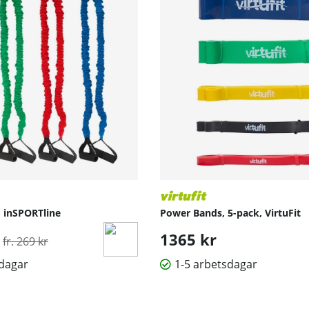
, inSPORTline
Power Bands, 5-pack, VirtuFit
Ordinarie pris:
1365 kr
fr. 269 kr
sdagar
1-5 arbetsdagar