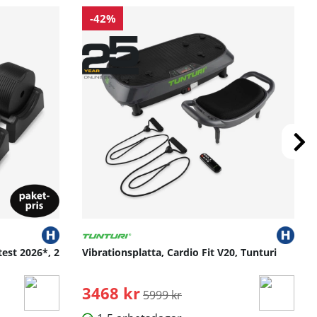
-42%
test 2026*, 2
Vibrationsplatta, Cardio Fit V20, Tunturi
3468 kr
Ordinarie pris:
5999 kr