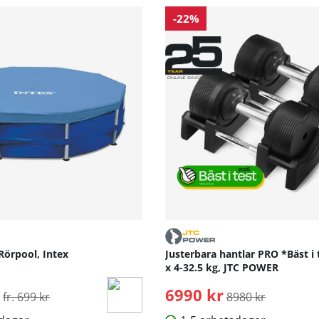
-22%
Rörpool, Intex
Justerbara hantlar PRO *Bäst i 
x 4-32.5 kg, JTC POWER
Ordinarie pris:
6990 kr
Ordinarie pris:
fr. 699 kr
8980 kr