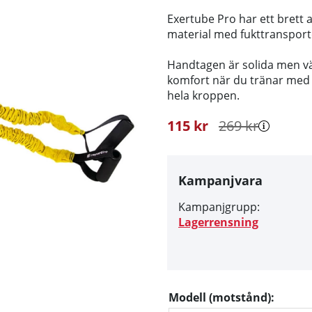
Exertube Pro har ett brett
material med fukttranspor
Handtagen är solida men vä
komfort när du tränar med
hela kroppen.
115
kr
269
kr
Kampanjvara
Kampanjgrupp:
Lagerrensning
Modell (motstånd):