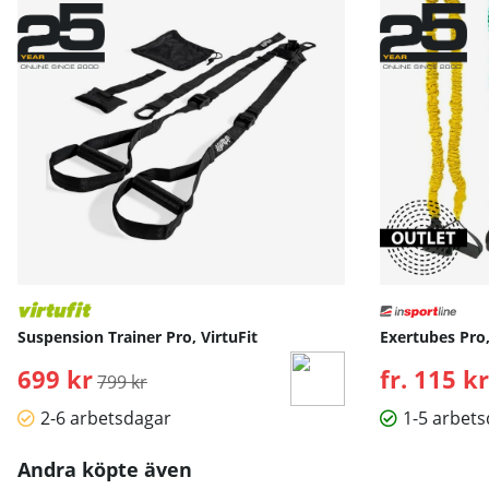
Suspension Trainer Pro, VirtuFit
Exertubes Pro
699 kr
Ordinarie pris:
fr. 115 kr
799 kr
2-6 arbetsdagar
1-5 arbet
Andra köpte även