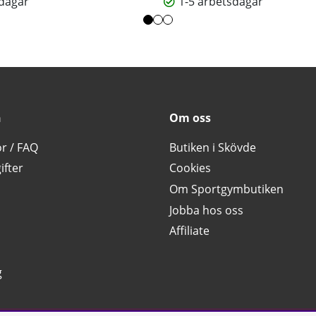
sdagar
1-5 arbetsdagar
n
Om oss
or / FAQ
Butiken i Skövde
ifter
Cookies
Om Sportgymbutiken
Jobba hos oss
Affiliate
g