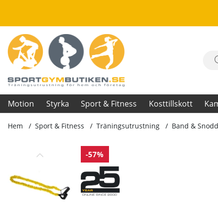
Motion
Styrka
Sport & Fitness
Kosttillskott
Ka
Hem
Sport & Fitness
Träningsutrustning
Band & Snodd
Produktbilder Exertubes Pro
-57%