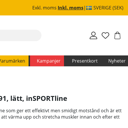
Exkl. moms
Inkl. moms
SVERIGE (SEK)
Varumärken
Kampanjer
Presentkort
Nyheter
1, lätt
,
inSPORTline
 som ger ett effektivt men smidigt motstånd och är ett
 att värma upp och stretcha muskler innan och efter ett