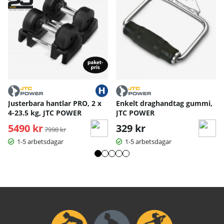
Justerbara hantlar PRO, 2 x
Enkelt draghandtag gummi,
4-23.5 kg, JTC POWER
JTC POWER
5490 kr
Ordinarie pris:
329 kr
7998 kr
1-5 arbetsdagar
1-5 arbetsdagar