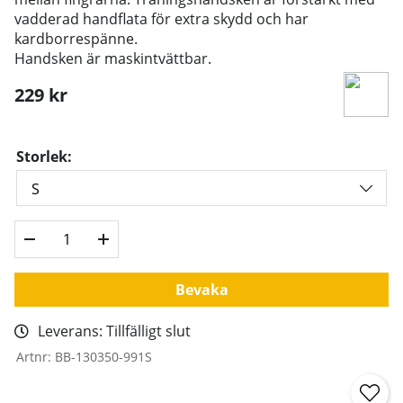
vadderad handflata för extra skydd och har
kardborrespänne.
Handsken är maskintvättbar.
229
kr
Storlek:
Bevaka
Leverans:
Tillfälligt slut
Artnr:
BB-130350-991S