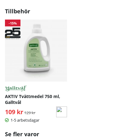
Tillbehör
-15%
AKTIV Tvättmedel 750 ml,
Galltvål
109 kr
Ordinarie pris:
129 kr
1-5 arbetsdagar
Se fler varor