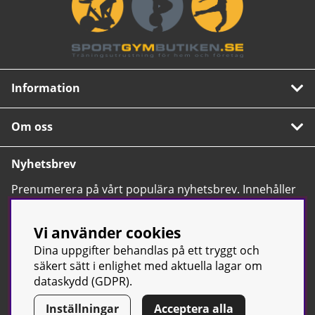
Information
Om oss
Nyhetsbrev
Prenumerera på vårt populära nyhetsbrev. Innehåller
tips, nyheter och våra allra bästa erbjudanden.
OK
Vi använder cookies
Dina uppgifter behandlas på ett tryggt och
säkert sätt i enlighet med aktuella lagar om
dataskydd (GDPR).
Inställningar
Acceptera alla
© Sport & Gym Butiken JTC AB |
Kontakta oss
| All rights reserved