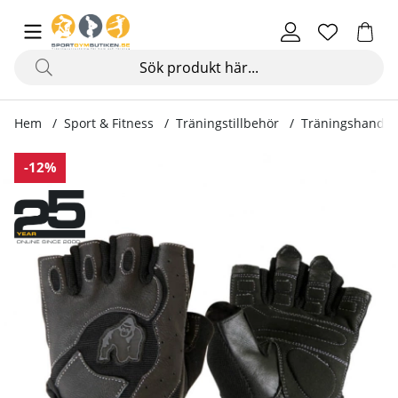
Hem
Sport & Fitness
Träningstillbehör
Träningshandsk
Produktbilder Mitchell Training Gloves, black
-12%