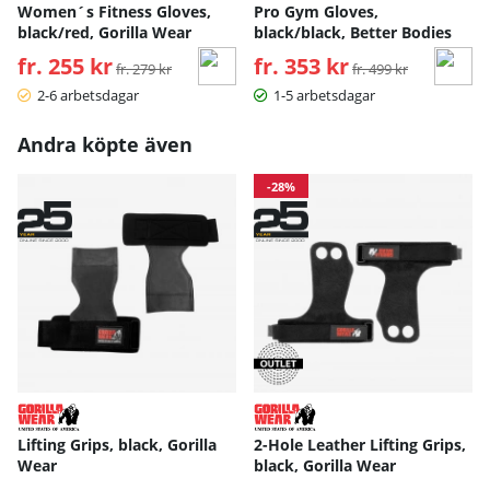
Women´s Fitness Gloves,
Pro Gym Gloves,
black/red, Gorilla Wear
black/black, Better Bodies
fr. 255 kr
Ordinarie pris:
fr. 353 kr
Ordinarie pris:
fr. 279 kr
fr. 499 kr
2-6 arbetsdagar
1-5 arbetsdagar
Andra köpte även
-28%
Lifting Grips, black, Gorilla
2-Hole Leather Lifting Grips,
Wear
black, Gorilla Wear