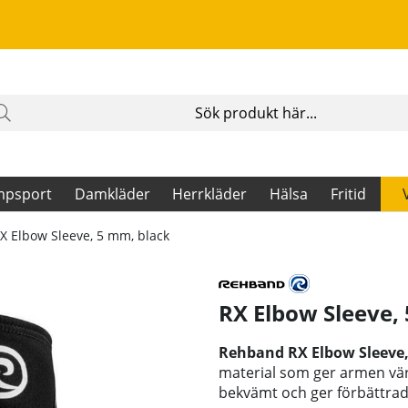
mpsport
Damkläder
Herrkläder
Hälsa
Fritid
X Elbow Sleeve, 5 mm, black
RX Elbow Sleeve,
Rehband RX Elbow Sleeve
material som ger armen vär
bekvämt och ger förbättrad 