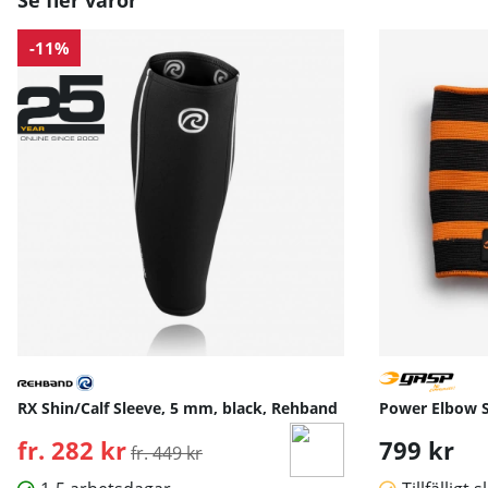
Se fler varor
-11%
RX Shin/Calf Sleeve, 5 mm, black, Rehband
Power Elbow S
fr. 282 kr
Ordinarie pris:
799 kr
fr. 449 kr