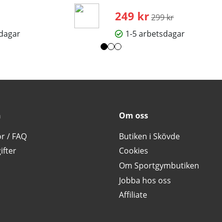
249 kr
Ordinarie pris:
299 kr
sdagar
1-5 arbetsdagar
n
Om oss
or / FAQ
Butiken i Skövde
ifter
Cookies
Om Sportgymbutiken
Jobba hos oss
Affiliate