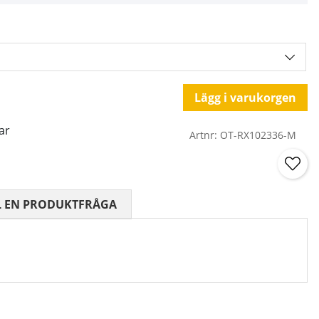
Lägg i varukorgen
ar
Artnr:
OT-RX102336-M
 0 AV 5 ANTAL BETYG 0
L EN PRODUKTFRÅGA