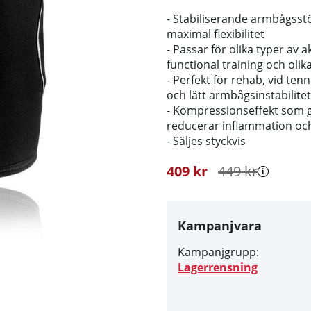
- Stabiliserande armbågss
maximal flexibilitet
- Passar för olika typer av a
functional training och olik
- Perfekt för rehab, vid te
och lätt armbågsinstabilitet
- Kompressionseffekt som ge
reducerar inflammation oc
- Säljes styckvis
409
kr
449
kr
Kampanjvara
Kampanjgrupp:
Lagerrensning