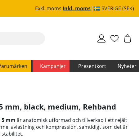
Exkl. moms
Inkl. moms
SVERIGE (SEK)
Varumärken
Kampanjer
Presentkort
Nyheter
 5 mm, black, medium
,
Rehband
, 5 mm
är anatomisk utformad och tillverkad i ett rejält
me, avlastning och kompression, samtidigt som det är
stabilitet.