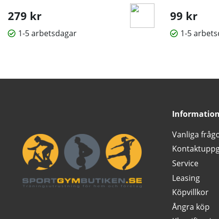
279 kr
99 kr
1-5 arbetsdagar
1-5 arbet
Informatio
Vanliga fråg
Kontaktuppg
Service
Leasing
Köpvillkor
Ångra köp