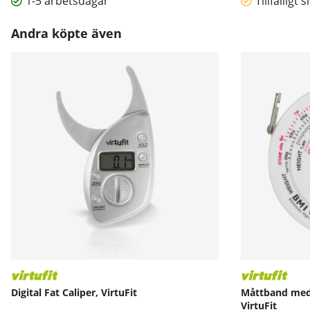
1-5 arbetsdagar
Tillfälligt s
Andra köpte även
Digital Fat Caliper, VirtuFit
Måttband med 
VirtuFit