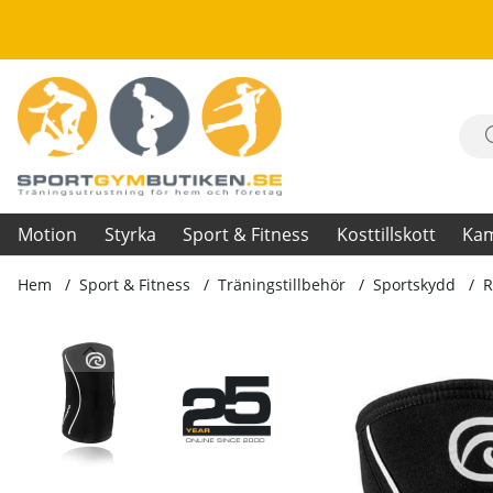
Motion
Styrka
Sport & Fitness
Kosttillskott
Ka
Hem
Sport & Fitness
Träningstillbehör
Sportskydd
R
Produktbilder RX Elbow Sleeve, 5 mm, black