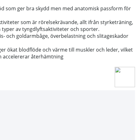
töd som ger bra skydd men med anatomisk passform för
ktiviteter som är rörelsekrävande, allt ifrån styrketräning,
a typer av tyngdlyftsaktiviteter och sporter.
nnis- och goldarmbåge, överbelastning och slitageskador
r ökat blodflöde och värme till muskler och leder, vilket
h accelererar återhämtning