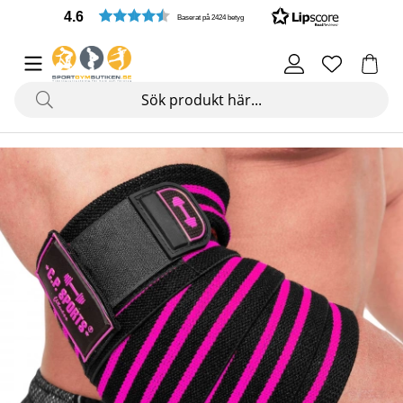
4.6
Baserat på 2424 betyg
Produktbilder Elbow Wraps Pro, 1.3 m, black/pink