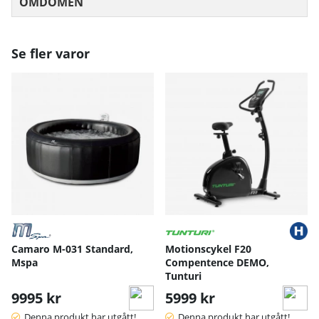
OMDÖMEN
MEDELBETYG 0 AV 5 ANTAL BETYG 0
Se fler varor
Camaro M-031 Standard,
Motionscykel F20
Mspa
Compentence DEMO,
Tunturi
9995 kr
5999 kr
Denna produkt har utgått!
Denna produkt har utgått!