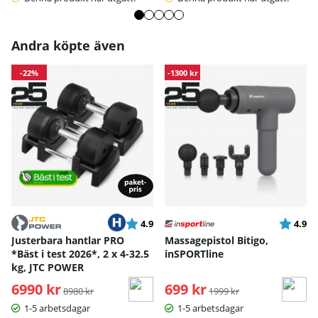
Andra köpte även
-22%
-1300 kr
Betyg:
utav 5 stjärnor
Betyg:
ut
4.9
4.9
Justerbara hantlar PRO
Massagepistol Bitigo,
*Bäst i test 2026*, 2 x 4-32.5
inSPORTline
kg, JTC POWER
6990 kr
Ordinarie pris:
699 kr
Ordinarie pris:
8980 kr
1999 kr
1-5 arbetsdagar
1-5 arbetsdagar