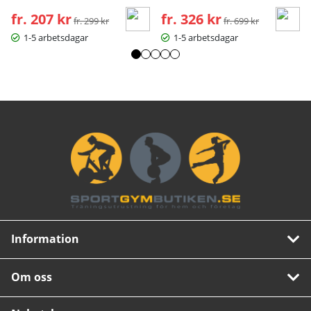
fr. 207 kr
Ordinarie pris:
fr. 326 kr
Ordinarie pris:
fr. 299 kr
fr. 699 kr
1-5 arbetsdagar
1-5 arbetsdagar
Information
Om oss