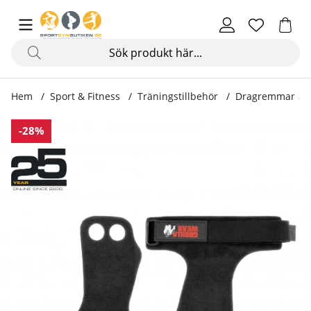
Hem
Sport & Fitness
Träningstillbehör
Dragremmar & 
Produktbilder 2-Hole Leather Lifting Grips, black
-28%