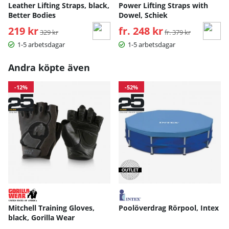
Leather Lifting Straps, black,
Power Lifting Straps with
Better Bodies
Dowel, Schiek
219 kr
Ordinarie pris:
fr. 248 kr
Ordinarie pris:
329 kr
fr. 379 kr
1-5 arbetsdagar
1-5 arbetsdagar
Andra köpte även
-12%
-52%
Mitchell Training Gloves,
Poolöverdrag Rörpool, Intex
black, Gorilla Wear