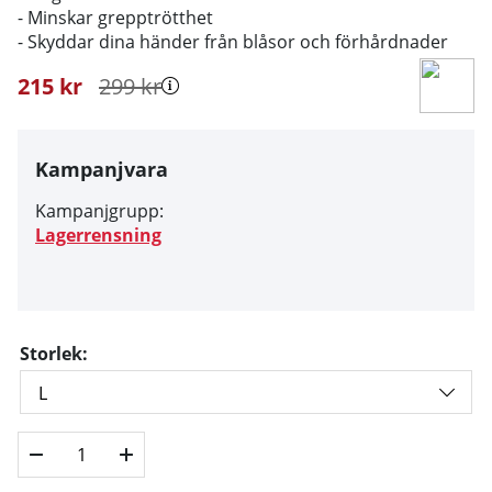
- Minskar grepptrötthet
- Skyddar dina händer från blåsor och förhårdnader
215
kr
299
kr
Kampanjvara
Kampanjgrupp:
Lagerrensning
Storlek: