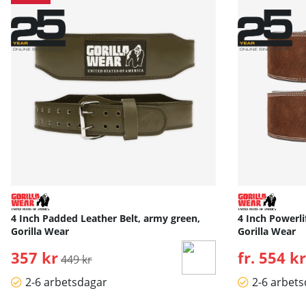
4 Inch Padded Leather Belt, army green,
4 Inch Powerli
Gorilla Wear
Gorilla Wear
357 kr
Ordinarie pris:
fr. 554 kr
449 kr
2-6 arbetsdagar
2-6 arbet