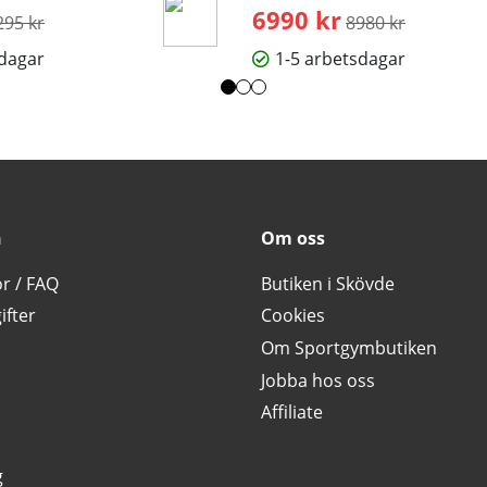
rdinarie pris:
6990 kr
Ordinarie pris:
295 kr
8980 kr
sdagar
1-5 arbetsdagar
n
Om oss
or / FAQ
Butiken i Skövde
ifter
Cookies
Om Sportgymbutiken
Jobba hos oss
Affiliate
g