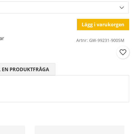
Lägg i varukorgen
ar
Artnr:
GW-99231-900SM
 0 AV 5 ANTAL BETYG 0
L EN PRODUKTFRÅGA