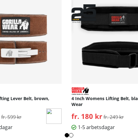
fting Lever Belt, brown,
4 Inch Womens Lifting Belt, bla
Wear
Ordinarie pris:
fr. 180 kr
Ordinarie pris:
fr. 599 kr
fr. 249 kr
sdagar
1-5 arbetsdagar