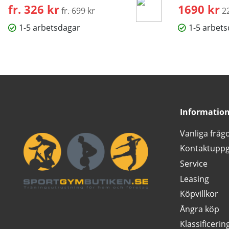
fr. 326 kr
Ordinarie pris:
1690 kr
O
fr. 699 kr
2
1-5 arbetsdagar
1-5 arbet
Informatio
Vanliga fråg
Kontaktuppg
Service
Leasing
Köpvillkor
Ångra köp
Klassificerin