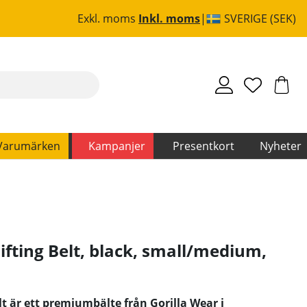
Exkl. moms
Inkl. moms
SVERIGE (SEK)
Varumärken
Kampanjer
Presentkort
Nyheter
ifting Belt, black, small/medium
,
t är ett premiumbälte från Gorilla Wear i