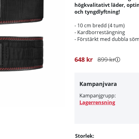
högkvalitativt läder, opti
och tyngdlyftning!
- 10 cm bredd (4 tum)
- Kardborrestängning
- Förstärkt med dubbla sö
648
kr
899
kr
Kampanjvara
Kampanjgrupp:
Lagerrensning
Storlek: