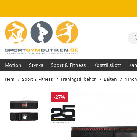
Motion
Styrka
Sport & Fitness
Kosttillskott
Ka
Hem
Sport & Fitness
Träningstillbehör
Bälten
4 Inch
Produktbilder 4 Inch Premium Lifting Belt, black
-27%