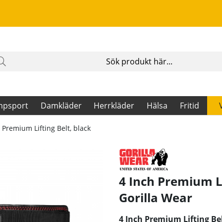
mpsport
Damkläder
Herrkläder
Hälsa
Fritid
 Premium Lifting Belt, black
4 Inch Premium L
Gorilla Wear
4 Inch Premium Lifting Bel