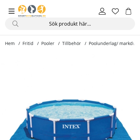
Hem
Fritid
Pooler
Tillbehör
Poolunderlag/ markduk
Produktbilder Poolunderlag/ markduk