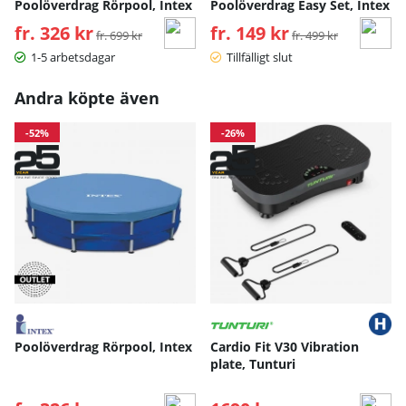
Poolöverdrag Rörpool, Intex
Poolöverdrag Easy Set, Intex
fr. 326 kr
Ordinarie pris:
fr. 149 kr
Ordinarie pris:
fr. 699 kr
fr. 499 kr
1-5 arbetsdagar
Tillfälligt slut
Andra köpte även
-52%
-26%
Poolöverdrag Rörpool, Intex
Cardio Fit V30 Vibration
plate, Tunturi
Ordinarie pris:
Ordinarie pris: