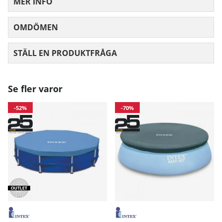
MER INFO
OMDÖMEN
MEDELBETYG 0 AV 5 ANTAL BETYG 0
STÄLL EN PRODUKTFRÅGA
Se fler varor
-52%
-70%