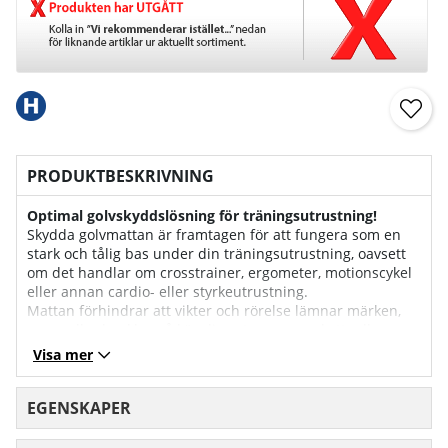
PRODUKTBESKRIVNING
Optimal golvskyddslösning för träningsutrustning!
Skydda golvmattan är framtagen för att fungera som en
stark och tålig bas under din träningsutrustning, oavsett
om det handlar om crosstrainer, ergometer, motionscykel
eller annan cardio- eller styrkeutrustning.
Mattan förhindrar att vikter och rörelse lämnar märken,
repor eller bucklor på känsliga ytor som parkett- eller
stengolv, vilket skapar en trygg och hållbar träningsyta.
Visa mer
Skydd och dämpning i ett:
Den skyddande mattan kombinerar funktioner för både
EGENSKAPER
golvskydd och dämpning, vilket gör den effektiv för att
reducera både stötar och ljudnivåer.