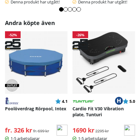
Denna produkt har utgått!
Denna produkt har utgått!
Andra köpte även
-52%
-26%
Betyg:
utav 5 stjärnor
Betyg:
ut
4.1
5.0
Poolöverdrag Rörpool, Intex
Cardio Fit V30 Vibration
plate, Tunturi
fr. 326 kr
Ordinarie pris:
1690 kr
Ordinarie pris:
fr. 699 kr
2295 kr
1-5 arbetsdagar
1-5 arbetsdagar