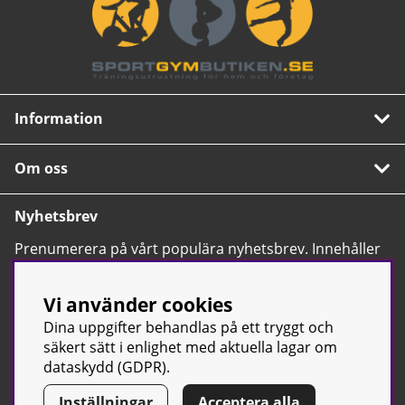
Information
Om oss
Nyhetsbrev
Prenumerera på vårt populära nyhetsbrev. Innehåller
tips, nyheter och våra allra bästa erbjudanden.
OK
Vi använder cookies
Dina uppgifter behandlas på ett tryggt och
säkert sätt i enlighet med aktuella lagar om
dataskydd (GDPR).
Inställningar
Acceptera alla
© Sport & Gym Butiken JTC AB |
Kontakta oss
| All rights reserved