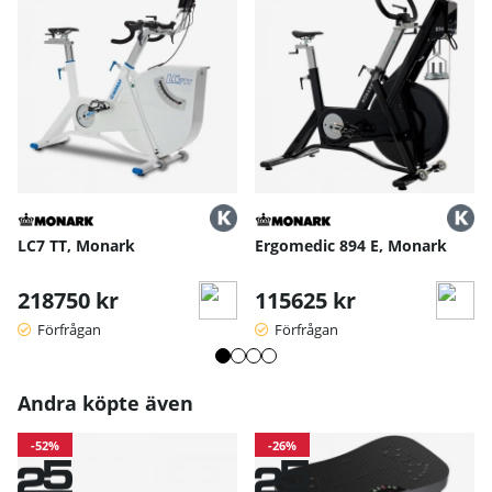
Sadelstolpe: Justerbar horisontellt och vertikalt
Svänghjul: 20 kg gjutjärn
Display: Novo Duo med monokrom touchskärm
Mätvärden: Kadens, effekt, tid, distans, hastighet och puls
(via ANT+)
Uppkoppling: BLE (FTMS), ANT+ (FE‑C)
Max användarvikt: 150 kg
Mått: Längd 1405 mm, Bredd 640 mm, Höjd max 1240 mm
Vikt: 62 kg
Strömförsörjning: Cykeln drivs via nätström: 220 V (12 V,
5,0 A)
LC7 TT, Monark
Ergomedic 894 E, Monark
Bruksanvisning / manual »
218750 kr
115625 kr
Förfrågan
Förfrågan
Andra köpte även
-52%
-26%