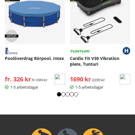
Poolöverdrag Rörpool, Intex
Cardio Fit V30 Vibration
plate, Tunturi
fr. 326 kr
Ordinarie pris:
1690 kr
Ordinarie pris:
fr. 699 kr
2295 kr
1-5 arbetsdagar
1-5 arbetsdagar