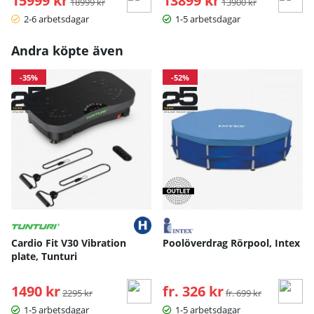
15999 kr
13899 kr
18999 kr
13900 kr
2-6 arbetsdagar
1-5 arbetsdagar
Andra köpte även
-35%
-52%
Cardio Fit V30 Vibration
Poolöverdrag Rörpool, Intex
plate, Tunturi
1490 kr
Ordinarie pris:
fr. 326 kr
Ordinarie pris:
2295 kr
fr. 699 kr
1-5 arbetsdagar
1-5 arbetsdagar