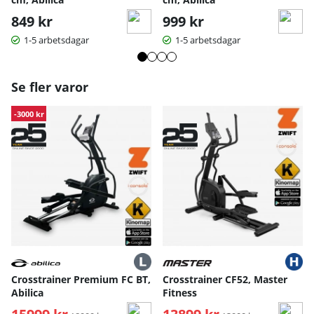
849 kr
999 kr
1-5 arbetsdagar
1-5 arbetsdagar
Se fler varor
-3000 kr
Crosstrainer Premium FC BT,
Crosstrainer CF52, Master
Abilica
Fitness
Ordinarie pris:
Ordinarie pris: