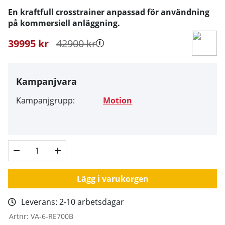
En kraftfull crosstrainer anpassad för användning
på kommersiell anläggning.
39995
kr
42900
kr
Kampanjvara
Kampanjgrupp:
Motion
Lägg i varukorgen
Leverans:
2-10 arbetsdagar
Artnr:
VA-6-RE700B