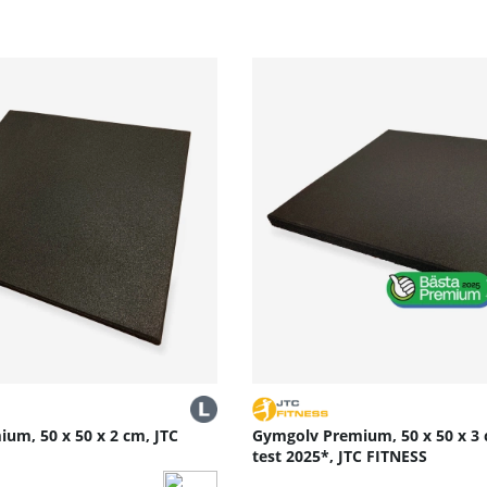
t underlätta motivation till nya träningspass.Lycka till med
h motiverande klasser. Träna tillsammans med våra expertut
artphone, surfplatta eller laptop, ingen ytterligare prenume
um, 50 x 50 x 2 cm, JTC
Gymgolv Premium, 50 x 50 x 3 
test 2025*, JTC FITNESS