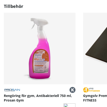
Engelska och Tyska i respektive träningskategori för at
Tillbehör
»Med HAMMER Workouts erbjuder vi dig ständigt nya oc
till 50 minuters träningspass. Oavsett om det gäller sm
Bruksanvisning / manual »
Rengöring för gym, Antibakteriell 750 ml,
Gymgolv Premi
Prosan Gym
FITNESS