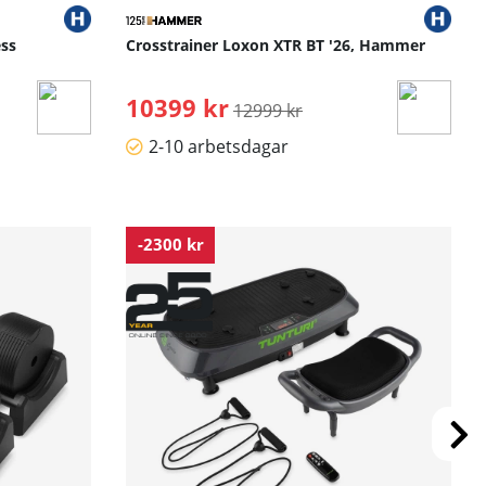
ess
Crosstrainer Loxon XTR BT '26, Hammer
10399 kr
Ordinarie pris:
12999 kr
2-10 arbetsdagar
-2300 kr