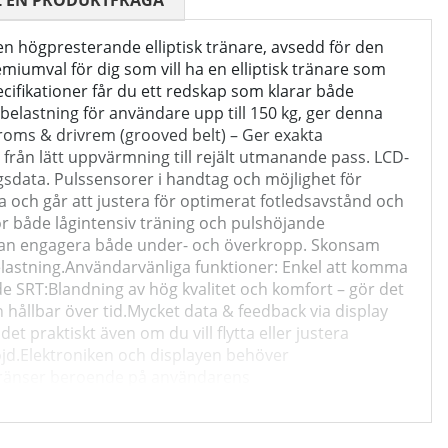
 0 AV 5 ANTAL BETYG 0
L EN PRODUKTFRÅGA
n högpresterande elliptisk tränare, avsedd för den
umval för dig som vill ha en elliptisk tränare som
cifikationer får du ett redskap som klarar både
lastning för användare upp till 150 kg, ger denna
oms & drivrem (grooved belt) – Ger exakta
 från lätt uppvärmning till rejält utmanande pass. LCD-
ngsdata. Pulssensorer i handtag och möjlighet för
ta och går att justera för optimerat fotledsavstånd och
ör både lågintensiv träning och pulshöjande
u kan engagera både under- och överkropp. Skonsam
belastning.Användarvänliga funktioner: Enkel att komma
ide SRT:Blandning av hög kvalitet och komfort – gör det
hållbar över tid.Mycket data & feedback via display
 praktiskt även om du vill flytta eller justera
höjd.Elektroniken och displayen behöver
a gränser beroende på användarens
entrifugalkraft (motorn): 20 kg centrifugalkraft Hammer
urser och du kan träna tillsammans med deras
pp, se nedanstående länkar.Du kan söka på språk