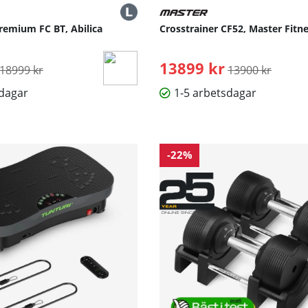
remium FC BT, Abilica
Crosstrainer CF52, Master Fitn
Ordinarie pris:
13899 kr
Ordinarie pris:
18999 kr
13900 kr
sdagar
1-5 arbetsdagar
-22%