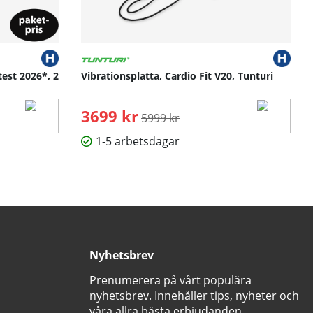
test 2026*, 2
Vibrationsplatta, Cardio Fit V20, Tunturi
3699 kr
Ordinarie pris:
5999 kr
1-5 arbetsdagar
Nyhetsbrev
Prenumerera på vårt populära
nyhetsbrev. Innehåller tips, nyheter och
våra allra bästa erbjudanden.