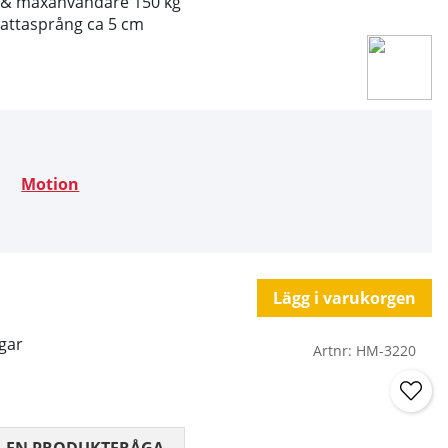
r & maxanvändare 150 kg
lattasprång ca 5 cm
Motion
Lägg i varukorgen
gar
Artnr:
HM-3220