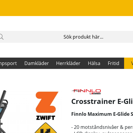
mpsport
Damkläder
Herrkläder
Hälsa
Fritid
Crosstrainer E-Gl
Finnlo Maximum E-Glide SR
- 20 motståndsnivåer & p