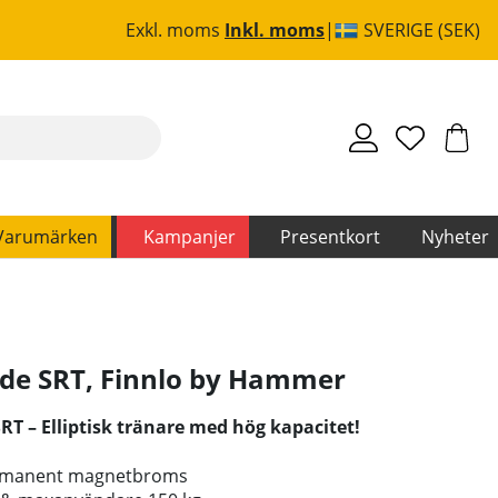
Exkl. moms
Inkl. moms
SVERIGE (SEK)
Varumärken
Kampanjer
Presentkort
Nyheter
ide SRT
,
Finnlo by Hammer
T – Elliptisk tränare med hög kapacitet!
ermanent magnetbroms