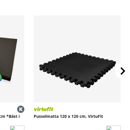
 din träning!Länk till Hammer Workouts Online
bildare och uppnå dina individuella fitnessmål i 10
ration krävs.
cm *Bäst i
Pusselmatta 120 x 120 cm, VirtuFit