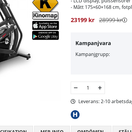
- LCD display, pulssensore
- Mått 175×60×168 cm, fotp
23199
kr
28999
kr
Kampanjvara
Kampanjgrupp:
Leverans:
2-10 arbetsda