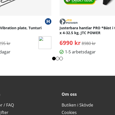
 Vibration plate, Tunturi
Justerbara hantlar PRO *Bäst i 
x 4-32.5 kg, JTC POWER
rdinarie pris:
6990 kr
Ordinarie pris:
295 kr
8980 kr
sdagar
1-5 arbetsdagar
n
Om oss
or / FAQ
Butiken i Skövde
ifter
Cookies