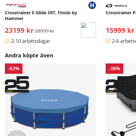
Crosstrainer E-Glide SRT, Finnlo by
Crosstrainer P
Hammer
23199 kr
Ordinarie pris:
15999 kr
28999 kr
2-10 arbetsdagar
2-6 arbet
Andra köpte även
-52%
-26%