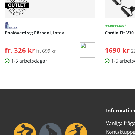
Poolöverdrag Rörpool, Intex
Cardio Fit V30
fr. 326 kr
Ordinarie pris:
1690 kr
O
fr. 699 kr
2
1-5 arbetsdagar
1-5 arbet
Informatio
Vanliga fråg
Kontaktuppg