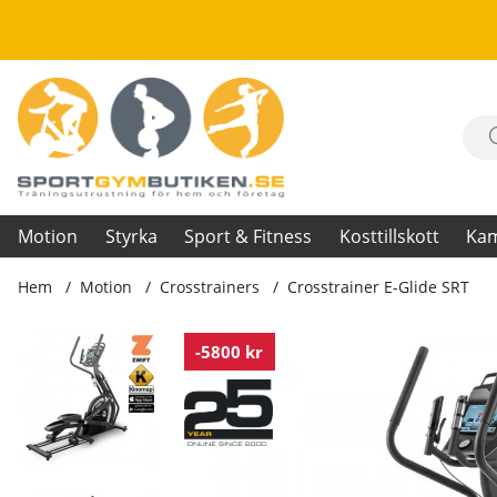
Motion
Styrka
Sport & Fitness
Kosttillskott
Ka
Hem
Motion
Crosstrainers
Crosstrainer E-Glide SRT
Produktbilder Crosstrainer E-Glide SRT
-5800 kr