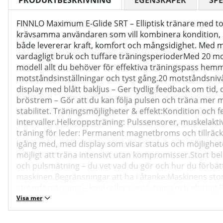
PRODUKTBESKRIVNING
EGENSKAPER
SPE
FINNLO Maximum E-Glide SRT – Elliptisk tränare med to
krävsamma användaren som vill kombinera kondition, st
både levererar kraft, komfort och mångsidighet. Med ma
vardagligt bruk och tuffare träningsperioderMed 20 m
modell allt du behöver för effektiva träningspass he
motståndsinställningar och tyst gång.20 motståndsnivåer
display med blått bakljus – Ger tydlig feedback om tid,
bröstrem – Gör att du kan följa pulsen och träna mer må
stabilitet. Träningsmöjligheter & effekt:Kondition och
intervaller.Helkroppsträning: Pulssensorer, muskelak
träning för leder: Permanent magnetbroms och tillräckl
igång med, med display som visar status och möjligheter
möjligt att träna intensivt utan kompromisser.Stort b
och pulsmätning – du vet vad du gör och hur du förbättr
maskinen.Begränsningar att ha i åtanke:Maskinens storle
strömförsörjning – kontrollera anslutning och eluttag
styrka.Specifikationer:Mått (L × B × H): 175 × 60 × 16
Visa mer
WorkoutsHammer har utvecklat en samling videofilmer 
kompetenta tränare och uppnå dina individuella fitness