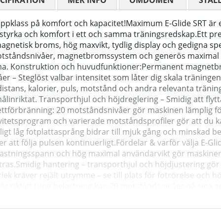
CIFIKATION
MER INFO
OMDÖMEN
MEDELBETYG
STÄL
ppklass på komfort och kapacitet!Maximum E-Glide SRT är e
yrka och komfort i ett och samma träningsredskap.Ett premi
gnetisk broms, hög maxvikt, tydlig display och gedigna spe
otståndsnivåer, magnetbromssystem och generös maximal be
mma. Konstruktion och huvudfunktioner:Permanent magnetbr
 – Steglöst valbar intensitet som låter dig skala träningen
 distans, kalorier, puls, motstånd och andra relevanta träni
linriktat. Transporthjul och höjdreglering – Smidig att flyt
 fettförbränning: 20 motståndsnivåer gör maskinen lämplig f
tivitetsprogram och varierade motståndsprofiler gör att d
igt låg fotplattasprång bidrar till mjuk gång och minskad 
 att följa pulsen kontinuerligt.Fördelar & varför välja E-Gl
elastningsspann och hög maximal användarvikt gör maskinen 
as.Smidig hantering – transporthjul och höjdjustering gör det
k kräver rejält utrymme – se till plats för fotrörelse och 
.För riktigt tung belastning kan 20 motståndsnivåer nå sin
8 cm Max användarvikt: 150 kg Made4FitnessSteglängd: 5 cm C
för att inspirera träningspassen. Du hittar motiverande k
mål i 10 till 50 minuters träningspass i deras fristående a