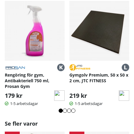
Den är kompatibel med populära appar som Kinomap,
Zwift, Gym Trakr och Run Fit, vilket gör träningen interaktiv
och motiverande.
Flera förinställda intervallprogram och anpassningsbara
funktioner gör det enkelt att variera träningen.
Tekniska specifikationer:
Material: Stål, järn, PP, gummi och nylon
Färg: Svart
Max användarvikt: 135 kg
Produktmått: 122 x 65 x 133 cm
Produktvikt: 49,5 kg
Rengöring för gym,
Gymgolv Premium, 50 x 50 x
Bruksanvisning / manual »
Antibakteriell 750 ml,
2 cm, JTC FITNESS
Prosan Gym
179 kr
219 kr
1-5 arbetsdagar
1-5 arbetsdagar
Se fler varor