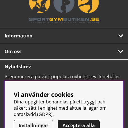
Information
Om oss
Nyhetsbrev
Prenumerera på vårt populära nyhetsbrev. Innehåller
tips, nyheter och våra allra bästa erbjudanden.
OK
Vi använder cookies
Dina uppgifter behandlas på ett tryggt och
säkert sätt i enlighet med aktuella lagar om
dataskydd (GDPR).
Inställningar
Acceptera alla
© Sport & Gym Butiken JTC AB |
Kontakta oss
| All rights reserved