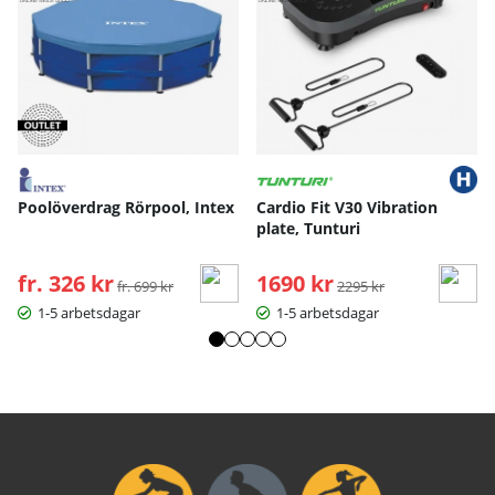
Poolöverdrag Rörpool, Intex
Cardio Fit V30 Vibration
plate, Tunturi
fr. 326 kr
Ordinarie pris:
1690 kr
Ordinarie pris:
fr. 699 kr
2295 kr
1-5 arbetsdagar
1-5 arbetsdagar