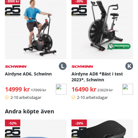
-3000 kr
-30%
Airdyne AD6, Schwinn
Airdyne AD8 *Bäst i test
2023*, Schwinn
14999 kr
Ordinarie pris:
16490 kr
Ordinarie pris:
17999 kr
23629 kr
2-10 arbetsdagar
2-10 arbetsdagar
Andra köpte även
-52%
-26%