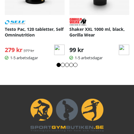
Testo Pac, 120 tabletter, Self
Shaker XXL 1000 ml, black,
Omninutrition
Gorilla Wear
279 kr
Ordinarie pris:
99 kr
377 kr
1-5 arbetsdagar
1-5 arbetsdagar