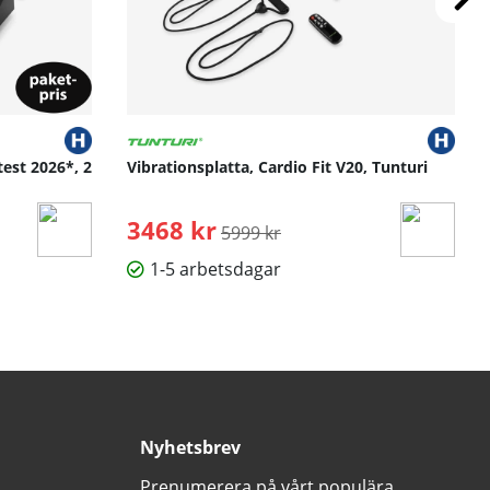
test 2026*, 2
Vibrationsplatta, Cardio Fit V20, Tunturi
3468 kr
Ordinarie pris:
5999 kr
1-5 arbetsdagar
Nyhetsbrev
Prenumerera på vårt populära