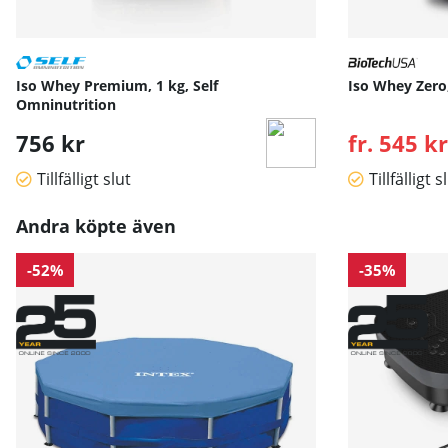
Iso Whey Premium, 1 kg, Self
Iso Whey Zero
Omninutrition
756 kr
fr. 545 kr
Tillfälligt slut
Tillfälligt s
Andra köpte även
-52%
-35%