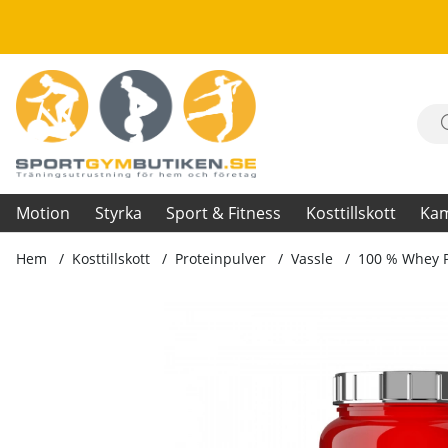
Motion
Styrka
Sport & Fitness
Kosttillskott
Ka
Hem
Kosttillskott
Proteinpulver
Vassle
100 % Whey Pr
Produktbilder 100 % Whey Protein Professional, 920 g