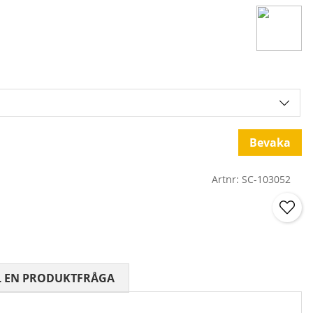
Bevaka
Artnr:
SC-103052
 0 AV 5 ANTAL BETYG 0
L EN PRODUKTFRÅGA