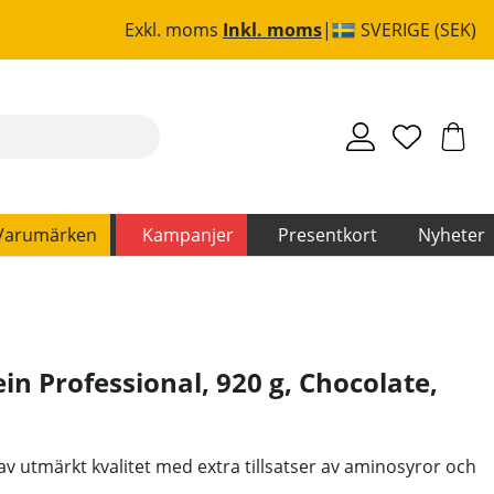
Exkl. moms
Inkl. moms
SVERIGE (SEK)
Varumärken
Kampanjer
Presentkort
Nyheter
n Professional, 920 g, Chocolate
,
 av utmärkt kvalitet med extra tillsatser av aminosyror och