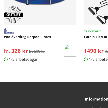
Poolöverdrag Rörpool, Intex
Cardio Fit V30
fr. 326 kr
Ordinarie pris:
1490 kr
O
fr. 699 kr
2
1-5 arbetsdagar
1-5 arbet
Informatio