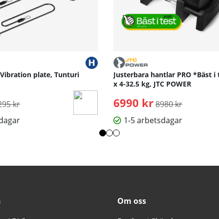
 Vibration plate, Tunturi
Justerbara hantlar PRO *Bäst i 
x 4-32.5 kg, JTC POWER
rdinarie pris:
6990 kr
Ordinarie pris:
295 kr
8980 kr
sdagar
1-5 arbetsdagar
n
Om oss