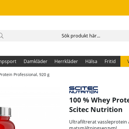
mpsport
Damkläder
Herrkläder
Hälsa
Fritid
otein Professional, 920 g
100 % Whey Protei
Scitec Nutrition
Ultrafiltrerat vassleprotein
matsmältningsenzym!