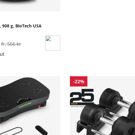
, 908 g, BioTech USA
Ordinarie pris:
fr. 566 kr
lut
-22%