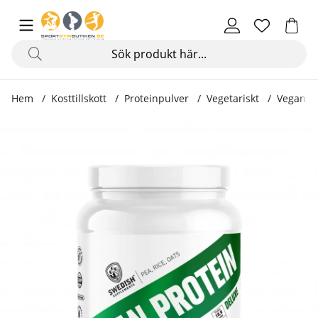
Hem
Kosttillskott
Proteinpulver
Vegetariskt
Vegan Pr
Produktbilder Vegan Protein Deluxe, 750 g