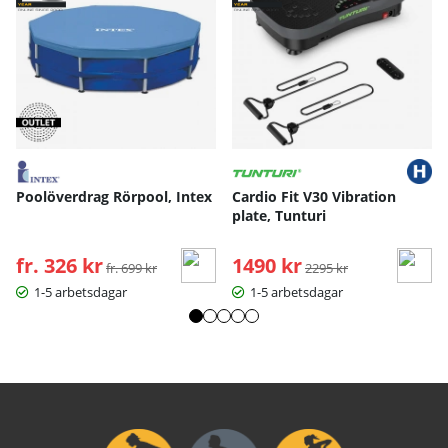
Poolöverdrag Rörpool, Intex
Cardio Fit V30 Vibration
plate, Tunturi
fr. 326 kr
Ordinarie pris:
1490 kr
Ordinarie pris:
fr. 699 kr
2295 kr
1-5 arbetsdagar
1-5 arbetsdagar