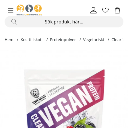
Hem
Kosttillskott
Proteinpulver
Vegetariskt
Clear Wh
Produktbilder Clear Whey Vegan, Berrylicious, 400g