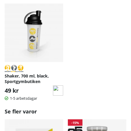
Rekommenderad dos är 1 skopa (cirka 16 g) blandat med
300–400 ml vatten, skaka ordentligt och drick direkt.
Du kan justera mängden vatten efter egen smak – mer
vatten ger en mildare dryck, mindre ger mer smak.
Förvaring:
Förvaras torrt och svalt i originalförpackningen, skyddat
från direkt solljus.
Produkten ska förvaras utom räckhåll för barn och väl
tillsluten för att bevara smak och kvalitet.
Shaker, 700 ml, black,
Sportgymbutiken
49 kr
1-5 arbetsdagar
Se fler varor
-15%