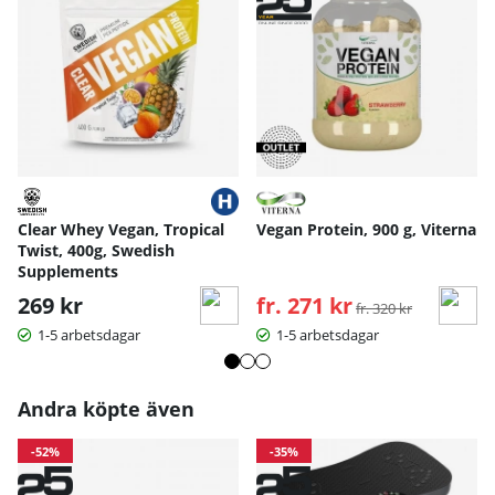
Clear Whey Vegan, Tropical
Vegan Protein, 900 g, Viterna
Twist, 400g, Swedish
Supplements
269 kr
fr. 271 kr
Ordinarie pris:
fr. 320 kr
1-5 arbetsdagar
1-5 arbetsdagar
Andra köpte även
-52%
-35%