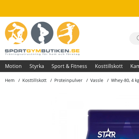
Motion
Styrka
Sport & Fitness
Kosttillskott
Ka
Hem
Kosttillskott
Proteinpulver
Vassle
Whey-80, 4 k
Produktbilder Whey-80, 4 kg