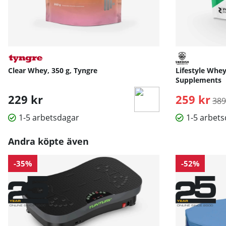
Clear Whey, 350 g, Tyngre
Lifestyle Whey
Supplements
229 kr
259 kr
Ord
389
1-5 arbetsdagar
1-5 arbet
Andra köpte även
-35%
-52%