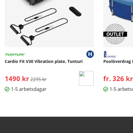
Cardio Fit V30 Vibration plate, Tunturi
Poolöverdrag 
1490 kr
Ordinarie pris:
fr. 326 kr
2295 kr
1-5 arbetsdagar
1-5 arbet