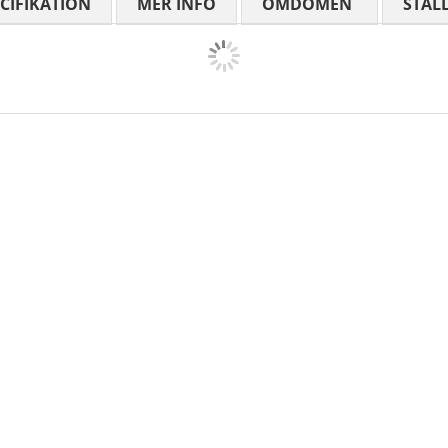
CIFIKATION
MER INFO
OMDÖMEN
MEDELBETYG
STÄL