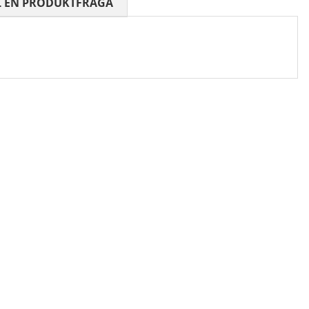
 0 AV 5 ANTAL BETYG 0
L EN PRODUKTFRÅGA