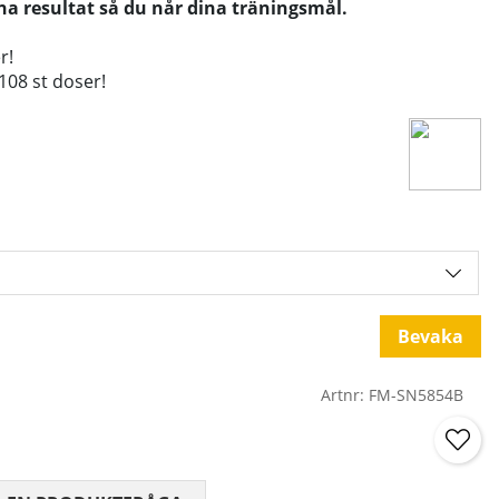
na resultat så du når dina träningsmål.
r!
108 st doser!
Bevaka
Artnr:
FM-SN5854B