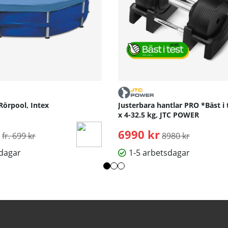
Rörpool, Intex
Justerbara hantlar PRO *Bäst i 
x 4-32.5 kg, JTC POWER
Ordinarie pris:
6990 kr
Ordinarie pris:
fr. 699 kr
8980 kr
sdagar
1-5 arbetsdagar