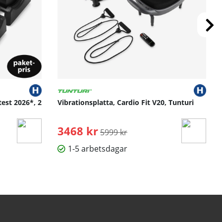
test 2026*, 2
Vibrationsplatta, Cardio Fit V20, Tunturi
3468 kr
Ordinarie pris:
5999 kr
1-5 arbetsdagar