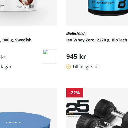
, 900 g, Swedish
Iso Whey Zero, 2270 g, BioTec
inarie pris:
945 kr
 kr
sdagar
Tillfälligt slut
-22%