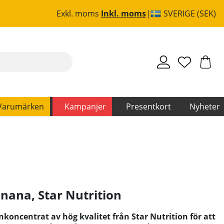
Exkl. moms
Inkl. moms
SVERIGE (SEK)
Varumärken
Kampanjer
Presentkort
Nyheter
anana
,
Star Nutrition
inkoncentrat av hög kvalitet från Star Nutrition för att