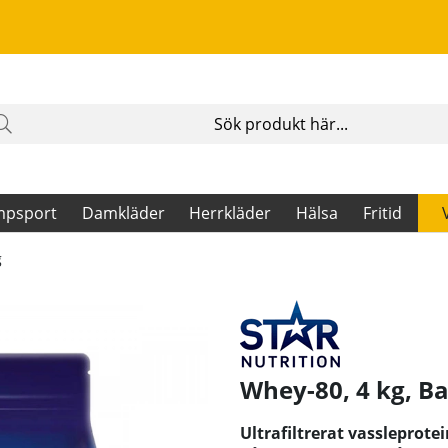
mpsport
Damkläder
Herrkläder
Hälsa
Fritid
g
Whey-80, 4 kg, B
Ultrafiltrerat vassleprote