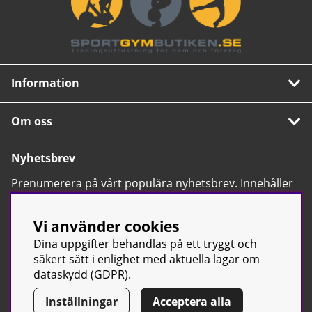
Information
Om oss
Nyhetsbrev
Prenumerera på vårt populära nyhetsbrev. Innehåller
tips, nyheter och våra allra bästa erbjudanden.
OK
Vi använder cookies
Dina uppgifter behandlas på ett tryggt och
säkert sätt i enlighet med aktuella lagar om
dataskydd (GDPR).
Inställningar
Acceptera alla
© Sport & Gym Butiken JTC AB |
Kontakta oss
| All rights reserved