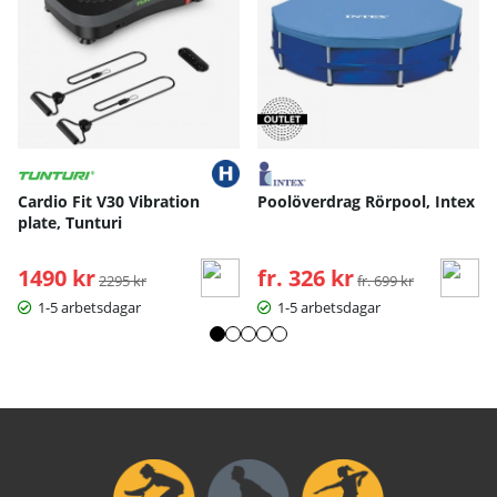
Cardio Fit V30 Vibration
Poolöverdrag Rörpool, Intex
plate, Tunturi
1490 kr
Ordinarie pris:
fr. 326 kr
Ordinarie pris:
2295 kr
fr. 699 kr
1-5 arbetsdagar
1-5 arbetsdagar