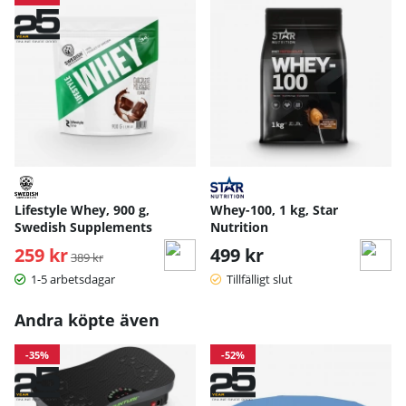
Lifestyle Whey, 900 g,
Whey-100, 1 kg, Star
Swedish Supplements
Nutrition
259 kr
Ordinarie pris:
499 kr
389 kr
1-5 arbetsdagar
Tillfälligt slut
Andra köpte även
-35%
-52%