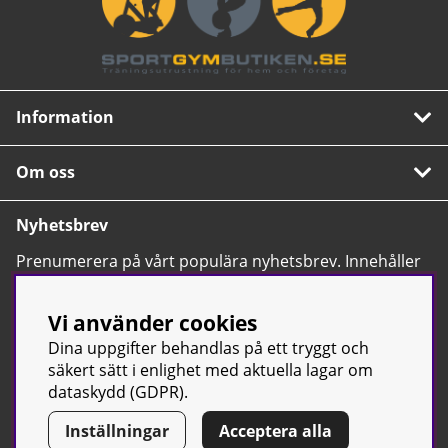
Information
Om oss
Nyhetsbrev
Prenumerera på vårt populära nyhetsbrev. Innehåller
tips, nyheter och våra allra bästa erbjudanden.
OK
Vi använder cookies
Dina uppgifter behandlas på ett tryggt och
säkert sätt i enlighet med aktuella lagar om
dataskydd (GDPR).
Inställningar
Acceptera alla
© Sport & Gym Butiken JTC AB |
Kontakta oss
| All rights reserved