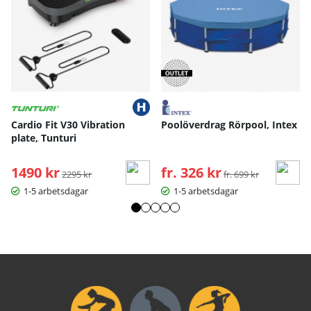
Cardio Fit V30 Vibration
Poolöverdrag Rörpool, Intex
plate, Tunturi
1490 kr
Ordinarie pris:
fr. 326 kr
Ordinarie pris:
2295 kr
fr. 699 kr
1-5 arbetsdagar
1-5 arbetsdagar