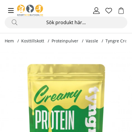
Hem
Kosttillskott
Proteinpulver
Vassle
Tyngre Cream
Produktbilder Tyngre Creamy Protein, 750 g