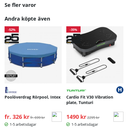
Se fler varor
Andra köpte även
-52%
-35%
Poolöverdrag Rörpool, Intex
Cardio Fit V30 Vibration
plate, Tunturi
fr. 326 kr
Ordinarie pris:
1490 kr
Ordinarie pris:
fr. 699 kr
2295 kr
1-5 arbetsdagar
1-5 arbetsdagar