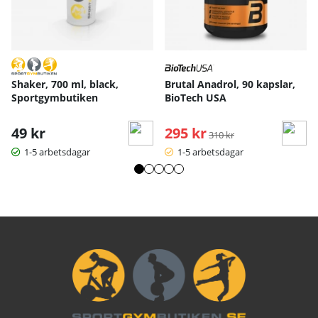
Shaker, 700 ml, black,
Brutal Anadrol, 90 kapslar,
Sportgymbutiken
BioTech USA
49 kr
295 kr
Ordinarie pris:
310 kr
1-5 arbetsdagar
1-5 arbetsdagar