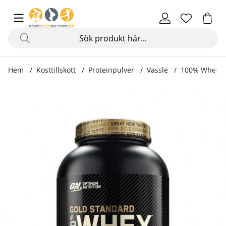
Hem
Kosttillskott
Proteinpulver
Vassle
100% Whey Go
Produktbilder 100% Whey Gold Standard, 2273 g