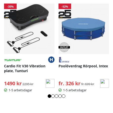
-35%
-52%
Cardio Fit V30 Vibration
Poolöverdrag Rörpool, Intex
plate, Tunturi
1490 kr
Ordinarie pris:
fr. 326 kr
Ordinarie pris:
2295 kr
fr. 699 kr
1-5 arbetsdagar
1-5 arbetsdagar