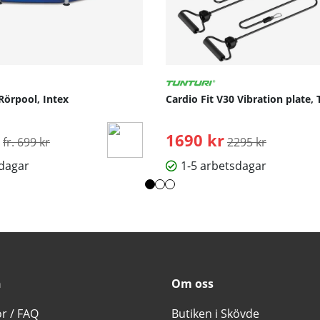
Rörpool, Intex
Cardio Fit V30 Vibration plate, 
Ordinarie pris:
1690 kr
Ordinarie pris:
fr. 699 kr
2295 kr
sdagar
1-5 arbetsdagar
n
Om oss
or / FAQ
Butiken i Skövde