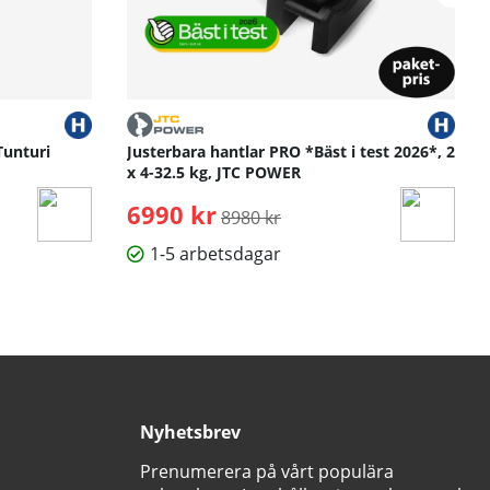
Tunturi
Justerbara hantlar PRO *Bäst i test 2026*, 2
x 4-32.5 kg, JTC POWER
6990 kr
Ordinarie pris:
8980 kr
1-5 arbetsdagar
Nyhetsbrev
Prenumerera på vårt populära