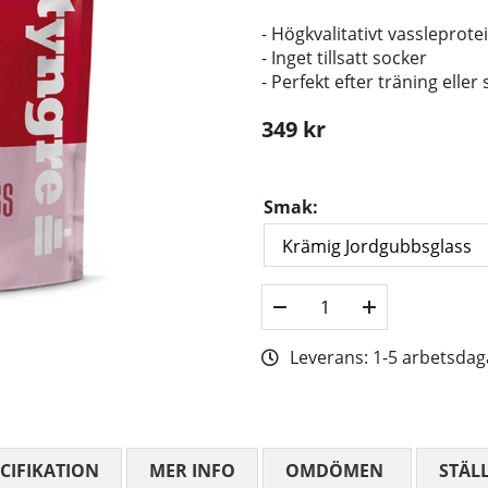
- Högkvalitativt vassleprot
- Inget tillsatt socker
- Perfekt efter träning elle
349
kr
Smak:
Leverans:
1-5 arbetsdag
CIFIKATION
MER INFO
OMDÖMEN
MEDELBETYG
STÄL