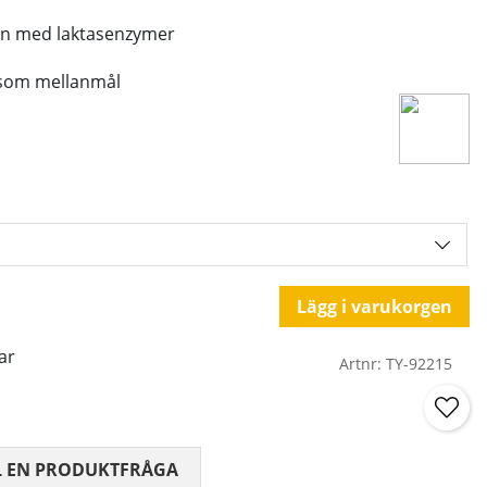
ein med laktasenzymer
r som mellanmål
Lägg i varukorgen
ar
Artnr:
TY-92215
 0 AV 5 ANTAL BETYG 0
L EN PRODUKTFRÅGA