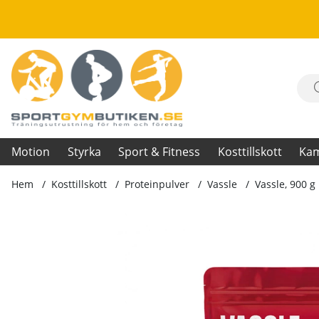
Motion
Styrka
Sport & Fitness
Kosttillskott
Ka
Hem
Kosttillskott
Proteinpulver
Vassle
Vassle, 900 g
Produktbilder Vassle, 900 g