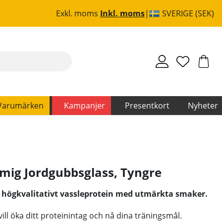
Exkl. moms
Inkl. moms
SVERIGE (SEK)
Varumärken
Kampanjer
Presentkort
Nyheter
ämig Jordgubbsglass
,
Tyngre
 högkvalitativt vassleprotein med utmärkta smaker.
vill öka ditt proteinintag och nå dina träningsmål.