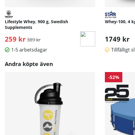
Lifestyle Whey, 900 g, Swedish
Whey-100, 4 kg
Supplements
259 kr
Ordinarie pris:
1749 kr
389 kr
1-5 arbetsdagar
Tillfälligt s
Andra köpte även
-52%