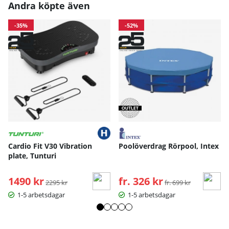
Andra köpte även
-35%
-52%
Cardio Fit V30 Vibration
Poolöverdrag Rörpool, Intex
plate, Tunturi
1490 kr
Ordinarie pris:
fr. 326 kr
Ordinarie pris:
2295 kr
fr. 699 kr
1-5 arbetsdagar
1-5 arbetsdagar