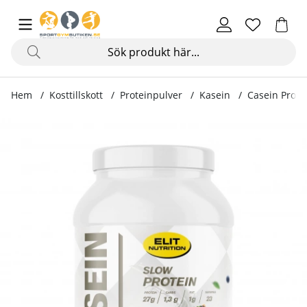
Hem
Kosttillskott
Proteinpulver
Kasein
Casein Protei
Produktbilder Casein Protein, 750 g