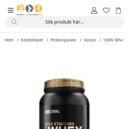
Hem
Kosttillskott
Proteinpulver
Vassle
100% Whey Go
Produktbilder 100% Whey Gold Standard, 908 g