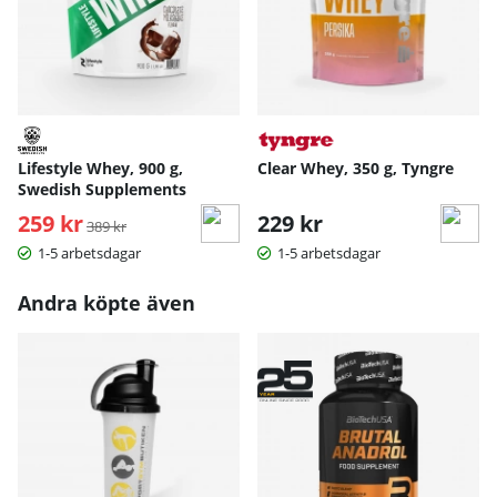
Lifestyle Whey, 900 g,
Clear Whey, 350 g, Tyngre
Swedish Supplements
259 kr
Ordinarie pris:
229 kr
389 kr
1-5 arbetsdagar
1-5 arbetsdagar
Andra köpte även