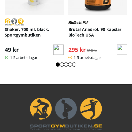
Shaker, 700 ml, black,
Brutal Anadrol, 90 kapslar,
Sportgymbutiken
BioTech USA
49 kr
295 kr
Ordinarie pris:
310 kr
1-5 arbetsdagar
1-5 arbetsdagar