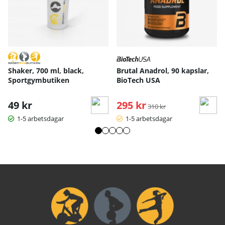
Shaker, 700 ml, black,
Brutal Anadrol, 90 kapslar,
Sportgymbutiken
BioTech USA
49 kr
295 kr
Ordinarie pris:
310 kr
1-5 arbetsdagar
1-5 arbetsdagar