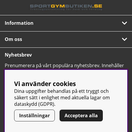
Information
Om oss
Nyhetsbrev
Prenumerera på vårt populära nyhetsbrev. Innehåller
tips, nyheter och våra allra bästa erbjudanden.
OK
Vi använder cookies
Dina uppgifter behandlas på ett tryggt och
säkert sätt i enlighet med aktuella lagar om
dataskydd (GDPR).
Inställningar
Acceptera alla
© Sport & Gym Butiken JTC AB |
Kontakta oss
| All rights reserved
| Org.nr: 556668-7058 | Tel: 0500-42 87 00