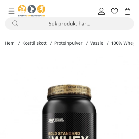
Hem
Kosttillskott
Proteinpulver
Vassle
100% Whey Go
Produktbilder 100% Whey Gold Standard, 908 g