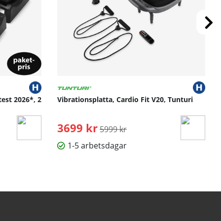
test 2026*, 2
Vibrationsplatta, Cardio Fit V20, Tunturi
3699 kr
Ordinarie pris:
5999 kr
1-5 arbetsdagar