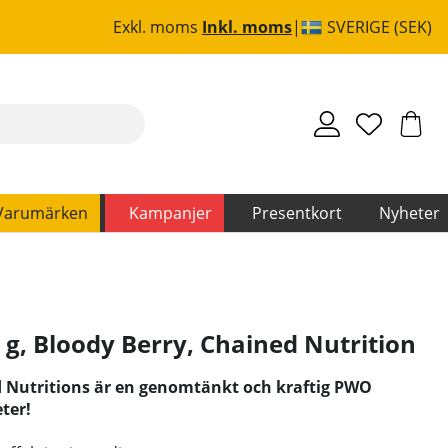
Exkl. moms
Inkl. moms
SVERIGE (SEK)
Varumärken
Kampanjer
Presentkort
Nyheter
 g, Bloody Berry
,
Chained Nutrition
d Nutritions är en genomtänkt och kraftig PWO
ter!