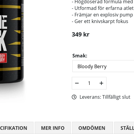
- Högdoserad formula med e
- Utformad för erfarna atle
- Främjar en explosiv pump 
- Ger ett knivskarpt fokus
349
kr
Smak:
Leverans:
Tillfälligt slut
CIFIKATION
MER INFO
OMDÖMEN
MEDELBETYG
STÄL