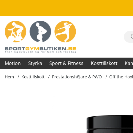
Motion
Styrka
Sport & Fitness
Kosttillskott
Ka
Hem
Kosttillskott
Prestationshöjare & PWO
Off the Hoo
Produktbilder Off the Hook, 525 g