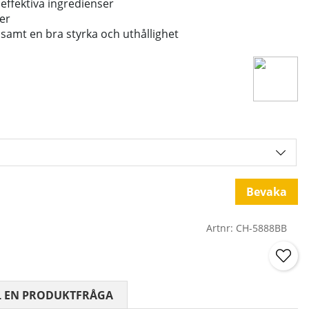
ffektiva ingredienser
ter
samt en bra styrka och uthållighet
Bevaka
Artnr:
CH-5888BB
 0 AV 5 ANTAL BETYG 0
L EN PRODUKTFRÅGA