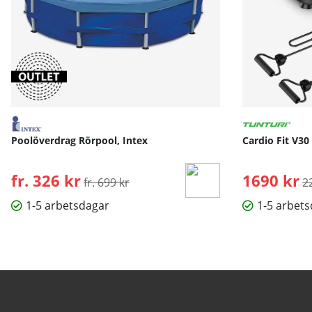
Poolöverdrag Rörpool, Intex
Cardio Fit V30
fr. 326 kr
Ordinarie pris:
1690 kr
O
fr. 699 kr
2
1-5 arbetsdagar
1-5 arbet