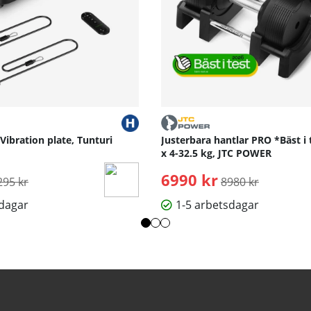
 Vibration plate, Tunturi
Justerbara hantlar PRO *Bäst i 
x 4-32.5 kg, JTC POWER
rdinarie pris:
6990 kr
Ordinarie pris:
295 kr
8980 kr
sdagar
1-5 arbetsdagar