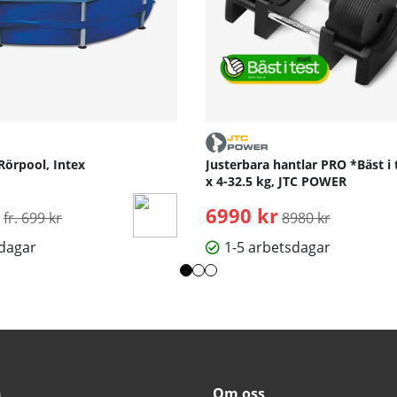
Rörpool, Intex
Justerbara hantlar PRO *Bäst i 
x 4-32.5 kg, JTC POWER
Ordinarie pris:
6990 kr
Ordinarie pris:
fr. 699 kr
8980 kr
sdagar
1-5 arbetsdagar
n
Om oss