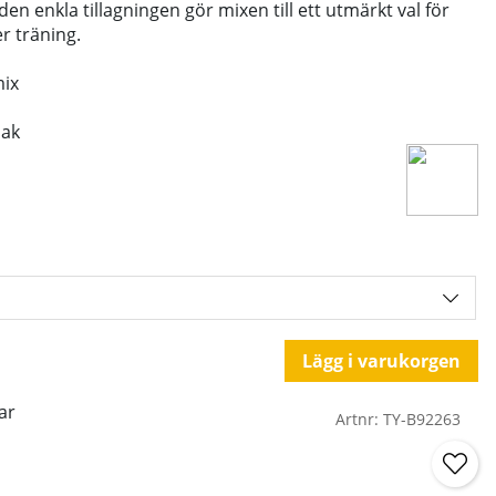
n enkla tillagningen gör mixen till ett utmärkt val för
er träning.
mix
mak
Lägg i varukorgen
ar
Artnr:
TY-B92263