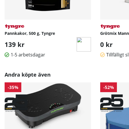
Pannkakor, 500 g, Tyngre
Grötmix Manna
139 kr
0 kr
1-5 arbetsdagar
Tillfälligt s
Andra köpte även
-35%
-52%