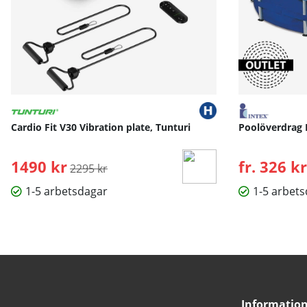
Cardio Fit V30 Vibration plate, Tunturi
Poolöverdrag 
1490 kr
Ordinarie pris:
fr. 326 kr
2295 kr
1-5 arbetsdagar
1-5 arbet
Informatio