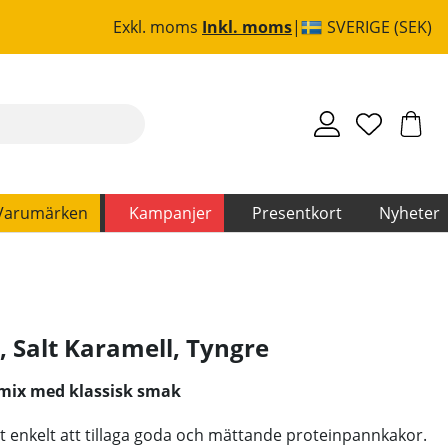
Exkl. moms
Inkl. moms
SVERIGE (SEK)
Varumärken
Kampanjer
Presentkort
Nyheter
, Salt Karamell
,
Tyngre
mix med klassisk smak
 enkelt att tillaga goda och mättande proteinpannkakor.