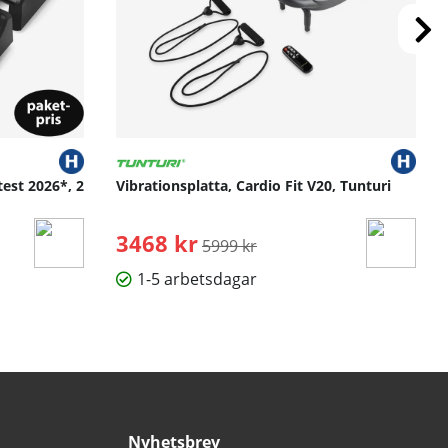
test 2026*, 2
Vibrationsplatta, Cardio Fit V20, Tunturi
3468 kr
Ordinarie pris:
5999 kr
1-5 arbetsdagar
Nyhetsbrev