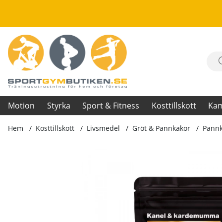
Motion
Styrka
Sport & Fitness
Kosttillskott
Ka
Hem
Kosttillskott
Livsmedel
Gröt & Pannkakor
Pannk
Produktbilder Pannkakor, 500 g