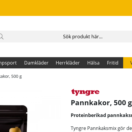
mpsport
Damkläder
Herrkläder
Hälsa
Fritid
akor, 500 g
Pannkakor, 500 g
Proteinberikad pannkaks
Tyngre Pannkaksmix gör det