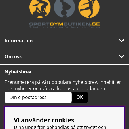
Information
Om oss
Nyhetsbrev
Prenumerera på vårt populära nyhetsbrev. Innehåller
tips, nyheter och våra allra bästa erbjudanden.
OK
Vi använder cookies
4.6
Baserat på 2424 betyg
Dina uppgifter behandlas på ett tryggt och