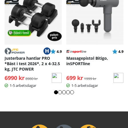
Betyg:
utav 5 stjärnor
Betyg:
ut
4.9
4.9
Justerbara hantlar PRO
Massagepistol Bitigo,
*Bäst i test 2026*, 2 x 4-32.5
inSPORTline
kg, JTC POWER
6990 kr
Ordinarie pris:
699 kr
Ordinarie pris:
8980 kr
1999 kr
1-5 arbetsdagar
1-5 arbetsdagar