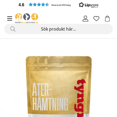
4.6
Baserat på 2424 betyg
Produktbilder Återhämtningsdryck, 1200 g, Blodapelsin