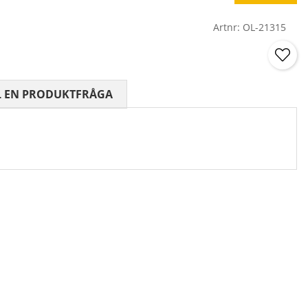
Artnr:
OL-21315
 0 AV 5 ANTAL BETYG 0
L EN PRODUKTFRÅGA