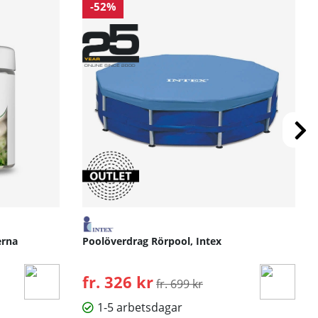
-52%
erna
Poolöverdrag Rörpool, Intex
fr. 326 kr
Ordinarie pris:
fr. 699 kr
1-5 arbetsdagar