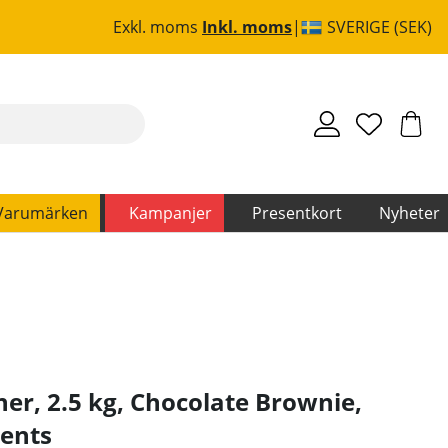
Exkl. moms
Inkl. moms
SVERIGE (SEK)
Varumärken
Kampanjer
Presentkort
Nyheter
er, 2.5 kg, Chocolate Brownie
,
ents