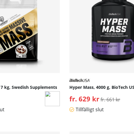
 7 kg, Swedish Supplements
Hyper Mass, 4000 g, BioTech U
fr. 629 kr
Ordinarie pris:
fr. 661 kr
lut
Tillfälligt slut