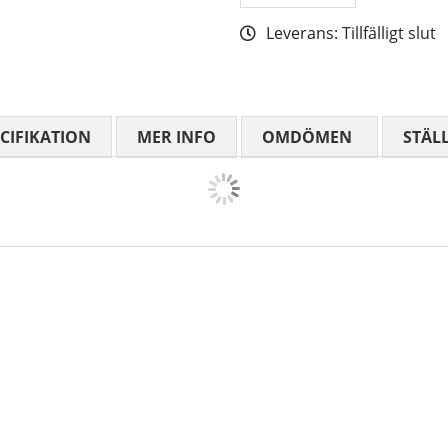
Leverans:
Tillfälligt slut
CIFIKATION
MER INFO
OMDÖMEN
MEDELBETYG
STÄL