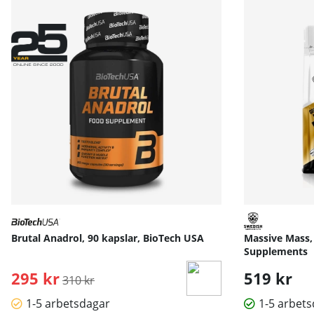
Brutal Anadrol, 90 kapslar, BioTech USA
Massive Mass,
Supplements
295 kr
Ordinarie pris:
519 kr
310 kr
1-5 arbetsdagar
1-5 arbet