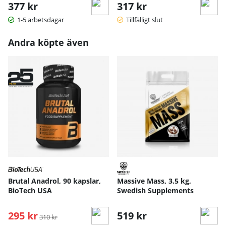
377 kr
317 kr
1-5 arbetsdagar
Tillfälligt slut
Andra köpte även
Brutal Anadrol, 90 kapslar,
Massive Mass, 3.5 kg,
BioTech USA
Swedish Supplements
295 kr
Ordinarie pris:
519 kr
310 kr