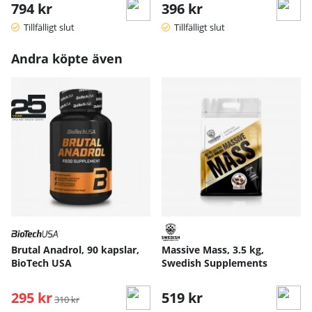
794 kr
396 kr
Tillfälligt slut
Tillfälligt slut
Andra köpte även
Brutal Anadrol, 90 kapslar,
Massive Mass, 3.5 kg,
BioTech USA
Swedish Supplements
295 kr
Ordinarie pris:
519 kr
310 kr