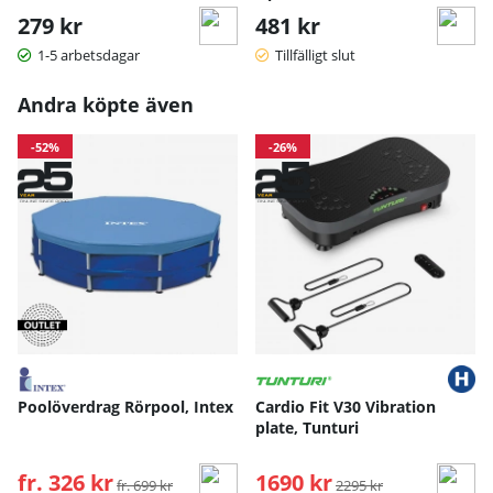
279 kr
481 kr
1-5 arbetsdagar
Tillfälligt slut
Andra köpte även
-52%
-26%
Poolöverdrag Rörpool, Intex
Cardio Fit V30 Vibration
plate, Tunturi
fr. 326 kr
Ordinarie pris:
1690 kr
Ordinarie pris:
fr. 699 kr
2295 kr