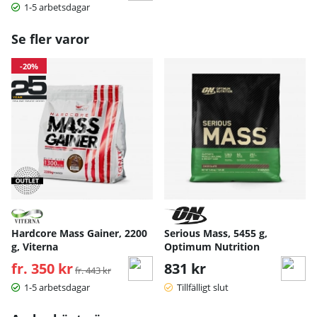
1-5 arbetsdagar
Se fler varor
-20%
Hardcore Mass Gainer, 2200
Serious Mass, 5455 g,
g, Viterna
Optimum Nutrition
fr. 350 kr
Ordinarie pris:
831 kr
fr. 443 kr
1-5 arbetsdagar
Tillfälligt slut