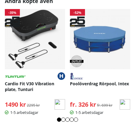
Andra köpte även
-35%
-52%
Cardio Fit V30 Vibration
Poolöverdrag Rörpool, Intex
plate, Tunturi
1490 kr
Ordinarie pris:
fr. 326 kr
Ordinarie pris:
2295 kr
fr. 699 kr
1-5 arbetsdagar
1-5 arbetsdagar