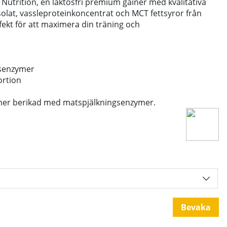
t Nutrition, en laktosfri premium gainer med kvalitativa
solat, vassleproteinkoncentrat och MCT fettsyror från
ekt för att maximera din träning och
gsenzymer
ortion
ainer berikad med matspjälkningsenzymer.
Bevaka