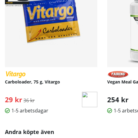
Carboloader, 75 g, Vitargo
Vegan Meal Gai
29 kr
Ordinarie pris:
254 kr
36 kr
1-5 arbetsdagar
1-5 arbet
Andra köpte även