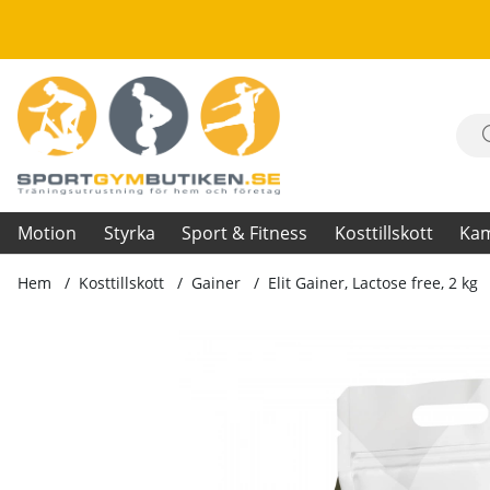
Motion
Styrka
Sport & Fitness
Kosttillskott
Ka
Hem
Kosttillskott
Gainer
Elit Gainer, Lactose free, 2 kg
Produktbilder Elit Gainer, Lactose free, 2 kg