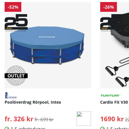
-52%
-26%
Poolöverdrag Rörpool, Intex
Cardio Fit V30
fr. 326 kr
Ordinarie pris:
1690 kr
O
fr. 699 kr
2