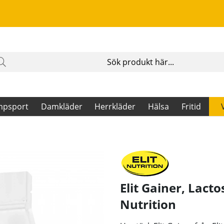
mpsport
Damkläder
Herrkläder
Hälsa
Fritid
Elit Gainer, Lact
Nutrition