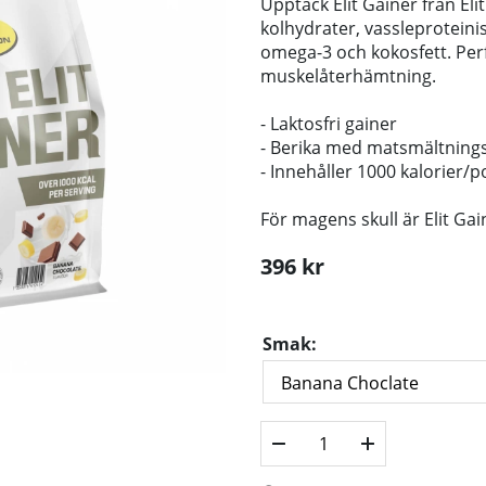
Upptäck Elit Gainer från Eli
kolhydrater, vassleproteini
omega-3 och kokosfett. Perf
muskelåterhämtning.
- Laktosfri gainer
- Berika med matsmältnin
- Innehåller 1000 kalorier/p
För magens skull är Elit G
396
kr
Smak: