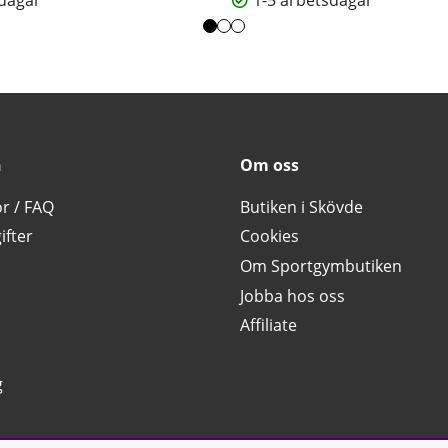
sdagar
1-5 arbetsdagar
n
Om oss
or / FAQ
Butiken i Skövde
ifter
Cookies
Om Sportgymbutiken
Jobba hos oss
Affiliate
g