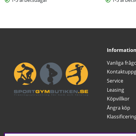
1-5 arbetsdagar
1-5 arbet
Informatio
Vanliga fråg
Kontaktuppg
Service
Leasing
Köpvillkor
Ångra köp
Klassificerin