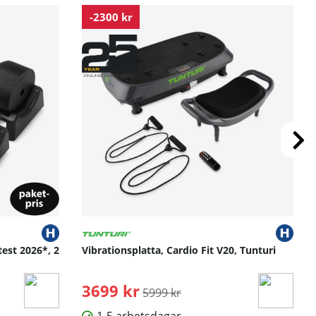
-2300 kr
test 2026*, 2
Vibrationsplatta, Cardio Fit V20, Tunturi
3699 kr
Ordinarie pris:
5999 kr