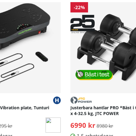
-22%
 Vibration plate, Tunturi
Justerbara hantlar PRO *Bäst i 
x 4-32.5 kg, JTC POWER
rdinarie pris:
6990 kr
Ordinarie pris:
295 kr
8980 kr