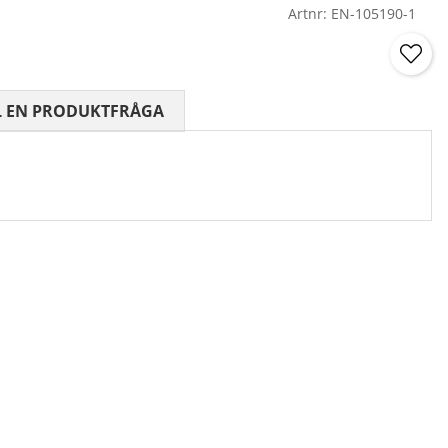
Artnr:
EN-105190-1
 0 AV 5 ANTAL BETYG 0
L EN PRODUKTFRÅGA