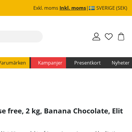
Exkl. moms
Inkl. moms
SVERIGE (SEK)
Varumärken
Kampanjer
Presentkort
Nyheter
ose free, 2 kg, Banana Chocolate
,
Elit