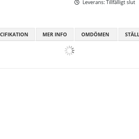
Leverans:
Tillfälligt slut
CIFIKATION
MER INFO
OMDÖMEN
MEDELBETYG
STÄL