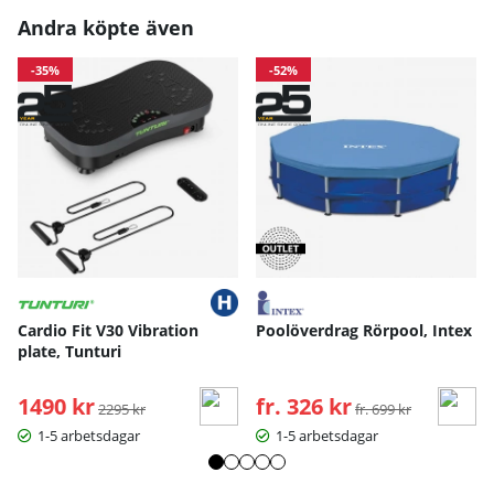
Andra köpte även
-35%
-52%
Cardio Fit V30 Vibration
Poolöverdrag Rörpool, Intex
plate, Tunturi
1490 kr
Ordinarie pris:
fr. 326 kr
Ordinarie pris:
2295 kr
fr. 699 kr
1-5 arbetsdagar
1-5 arbetsdagar