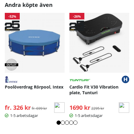
Andra köpte även
-52%
-26%
Poolöverdrag Rörpool, Intex
Cardio Fit V30 Vibration
plate, Tunturi
fr. 326 kr
Ordinarie pris:
1690 kr
Ordinarie pris:
fr. 699 kr
2295 kr
1-5 arbetsdagar
1-5 arbetsdagar