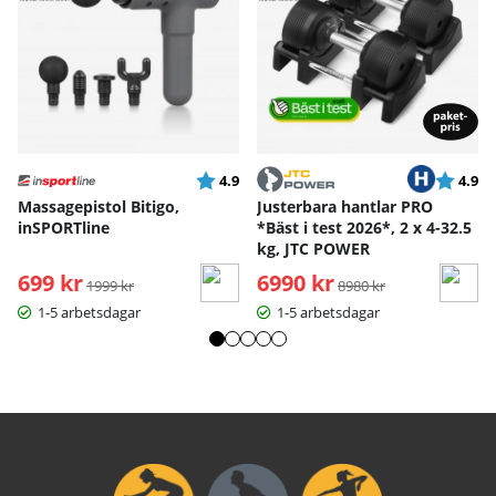
Betyg:
utav 5 stjärnor
Betyg:
ut
4.9
4.9
Massagepistol Bitigo,
Justerbara hantlar PRO
inSPORTline
*Bäst i test 2026*, 2 x 4-32.5
kg, JTC POWER
699 kr
Ordinarie pris:
6990 kr
Ordinarie pris:
1999 kr
8980 kr
1-5 arbetsdagar
1-5 arbetsdagar