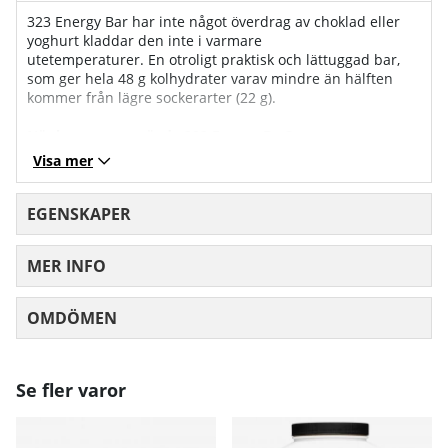
323 Energy Bar har inte något överdrag av choklad eller
yoghurt kladdar den inte i varmare
utetemperaturer. En otroligt praktisk och lättuggad bar,
som ger hela 48 g kolhydrater varav mindre än hälften
kommer från lägre sockerarter (22 g).
När kan man använda 323 Energy Bar?
323 Energy Bar fungerar utmärkt som färdkost under
Visa mer
vandring/klättring eller som energi under träning/tävling.
Under längre tävlingar i till exempel skidåkning, cykel eller
triathlon då en hel del sportdryck och energigel
EGENSKAPER
konsumeras, mår magen i regel bra av att bryta av med
bitar av energibars. Intar man sportdryck och/eller gel och
MER INFO
bars med koffein under längre tid, riskerar man att få i sig
för höga doser koffein. Prestationen kan då bli lidande.
OMDÖMEN
MEDELBETYG 0 AV 5 ANTAL BETYG 0
Återhämtning
För en riktigt bra återhämtning kompletterar du med en
proteindrink för att säkerställa proteinbehovet.
Se fler varor