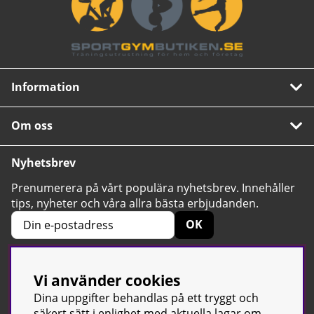
Information
Om oss
Nyhetsbrev
Prenumerera på vårt populära nyhetsbrev. Innehåller
tips, nyheter och våra allra bästa erbjudanden.
OK
Vi använder cookies
4.6
Baserat på 2424 betyg
Dina uppgifter behandlas på ett tryggt och
säkert sätt i enlighet med aktuella lagar om