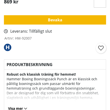
869
kr
Bevaka
Leverans:
Tillfälligt slut
Artnr:
HM-92007
PRODUKTBESKRIVNING
Robust och klassisk träning för hemmet!
Hammer Boxing Boxningssäck Punch är en klassisk och
pålitlig boxningssäck som passar utmärkt för
hemmaträning och grundläggande boxningsövningar.
Den är designad för dig som vill förbättra din snabbhet,
slagteknik och uthållighet i en träningsmiljö hemma.
Boxningssäcken levereras med fyllning, så du kan börja
träna direkt efter upphängning.
Visa mer