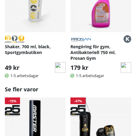
starkare överkropp och bättre slagprecision.
Dimensioner och vikt:
Boxningssäcken är cirka 80 cm lång och väger omkring 16
kg, vilket ger en balanserad tyngd som är lagom för
slagträning hemma.
Den är tillräckligt stabil för att ge realistiskt motstånd utan
att pendla för mycket, vilket skapar en trygg
Shaker, 700 ml, black,
Rengöring för gym,
träningsupplevelse.
Sportgymbutiken
Antibakteriell 750 ml,
Prosan Gym
49 kr
179 kr
1-5 arbetsdagar
1-5 arbetsdagar
Se fler varor
-15%
-47%