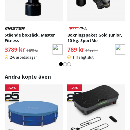
Stående boxsäck, Master
Boxningspaket Gold Junior,
Fitness
10 kg, SportMe
3789 kr
Ordinarie pris:
789 kr
Ordinarie pris:
4490 kr
1499 kr
2-6 arbetsdagar
Tillfälligt slut
Andra köpte även
-52%
-26%