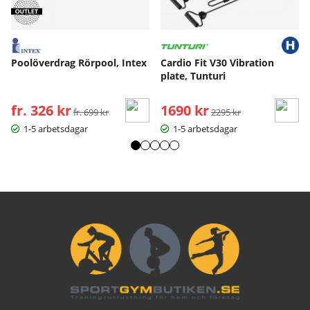
Poolöverdrag Rörpool, Intex
Cardio Fit V30 Vibration
plate, Tunturi
fr. 326 kr
Ordinarie pris:
1690 kr
Ordinarie pris:
fr. 699 kr
2295 kr
1-5 arbetsdagar
1-5 arbetsdagar