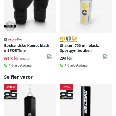
Ytan är lätt att rengöra och framtagen för att tåla svett,
friktion och upprepade träffar utan att spricka eller förlora
struktur.
Materialinformation:
Konstläder
Textilbaserad fyllning
Boxhandske Kuero, black,
Shaker, 700 ml, black,
inSPORTline
Sportgymbutiken
613 kr
Ordinarie pris:
49 kr
899 kr
1-5 arbetsdagar
1-5 arbetsdagar
Se fler varor
-200 kr
-15%