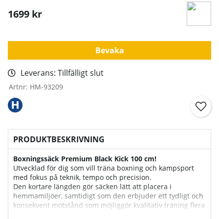
1699
kr
Bevaka
Leverans:
Tillfälligt slut
Artnr:
HM-93209
PRODUKTBESKRIVNING
Boxningssäck Premium Black Kick 100 cm!
Utvecklad för dig som vill träna boxning och kampsport
med fokus på teknik, tempo och precision.
Den kortare längden gör säcken lätt att placera i
hemmamiljöer, samtidigt som den erbjuder ett tydligt och
konsekvent motstånd som möjliggör kvalitativ träning flera
gånger i veckan.