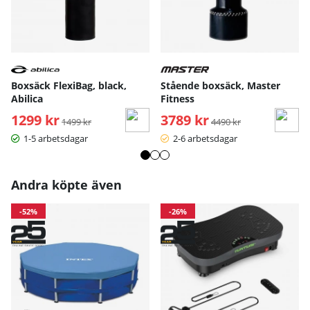
Boxsäck FlexiBag, black,
Stående boxsäck, Master
Abilica
Fitness
1299 kr
Ordinarie pris:
3789 kr
Ordinarie pris:
1499 kr
4490 kr
1-5 arbetsdagar
2-6 arbetsdagar
Andra köpte även
-52%
-26%