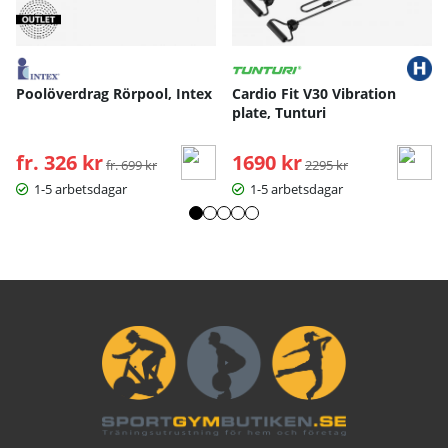
Poolöverdrag Rörpool, Intex
Cardio Fit V30 Vibration
plate, Tunturi
fr. 326 kr
Ordinarie pris:
1690 kr
Ordinarie pris:
fr. 699 kr
2295 kr
1-5 arbetsdagar
1-5 arbetsdagar