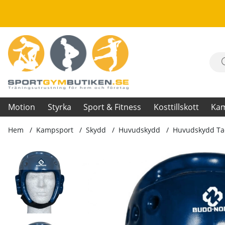
Motion
Styrka
Sport & Fitness
Kosttillskott
Ka
Hem
Kampsport
Skydd
Huvudskydd
Huvudskydd Ta
Produktbilder Huvudskydd Taekwondo-hjälm, blå