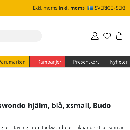
Exkl. moms
Inkl. moms
SVERIGE (SEK)
Varumärken
Kampanjer
Presentkort
Nyheter
wondo-hjälm, blå, xsmall
,
Budo-
ng och tävling inom taekwondo och liknande stilar som är