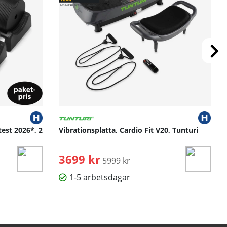
test 2026*, 2
Vibrationsplatta, Cardio Fit V20, Tunturi
3699 kr
Ordinarie pris:
5999 kr
1-5 arbetsdagar