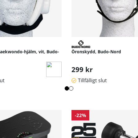
ekwondo-hjälm, vit, Budo-
Öronskydd, Budo-Nord
299 kr
lut
Tillfälligt slut
-22%