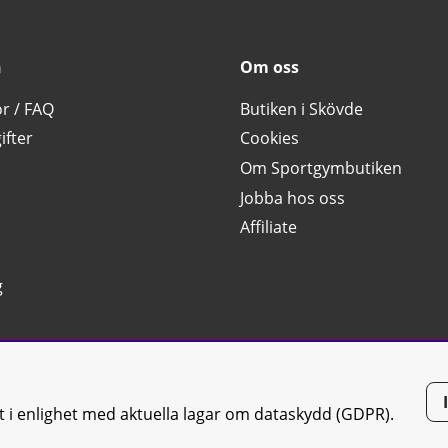
n
Om oss
or / FAQ
Butiken i Skövde
ifter
Cookies
Om Sportgymbutiken
Jobba hos oss
Affiliate
g
tt i enlighet med aktuella lagar om dataskydd (GDPR).
tiken JTC AB |
Kontakta oss
| All rights reserved | Org.nr: 556668-7058 | 