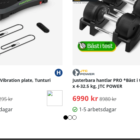
 Vibration plate, Tunturi
Justerbara hantlar PRO *Bäst i 
x 4-32.5 kg, JTC POWER
rdinarie pris:
6990 kr
Ordinarie pris:
295 kr
8980 kr
sdagar
1-5 arbetsdagar