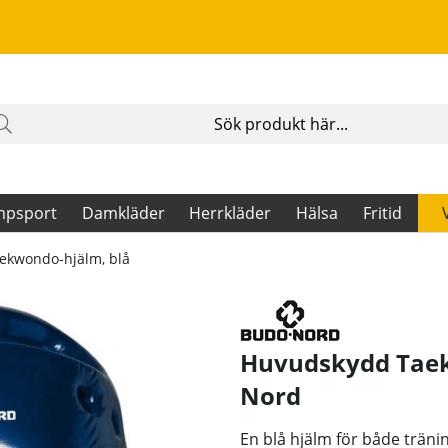
mpsport
Damkläder
Herrkläder
Hälsa
Fritid
ekwondo-hjälm, blå
Huvudskydd Taek
Nord
En blå hjälm för både träni