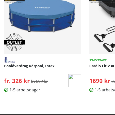
Poolöverdrag Rörpool, Intex
Cardio Fit V30
fr. 326 kr
Ordinarie pris:
1690 kr
O
fr. 699 kr
2
1-5 arbetsdagar
1-5 arbet