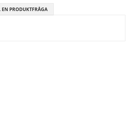
 0 AV 5 ANTAL BETYG 0
L EN PRODUKTFRÅGA