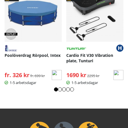
Poolöverdrag Rörpool, Intex
Cardio Fit V30 Vibration
plate, Tunturi
fr. 326 kr
Ordinarie pris:
1690 kr
Ordinarie pris:
fr. 699 kr
2295 kr
1-5 arbetsdagar
1-5 arbetsdagar