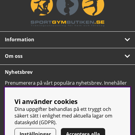
Information
Om oss
Nyhetsbrev
Prenumerera på vårt populära nyhetsbrev. Innehåller
tips, nyheter och våra allra bästa erbjudanden.
OK
Vi använder cookies
Dina uppgifter behandlas på ett tryggt och
säkert sätt i enlighet med aktuella lagar om
dataskydd (GDPR).
Inställningar
Acceptera alla
© Sport & Gym Butiken JTC AB |
Kontakta oss
| All rights reserved