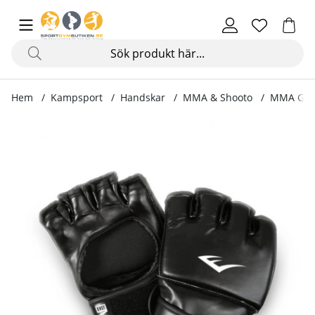
Hem
Kampsport
Handskar
MMA & Shooto
MMA Grap
Produktbilder MMA Grappling Gloves