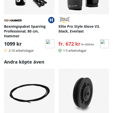
Boxningspaket Sparring
Elite Pro Style Glove V3,
Professional, 80 cm,
black, Everlast
Hammer
1099 kr
fr. 672 kr
Ordinarie pris:
fr. 699 kr
2-10 arbetsdagar
1-5 arbetsdagar
Andra köpte även