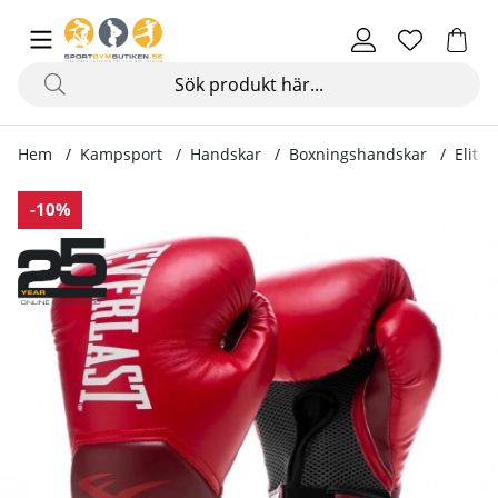
Hem
Kampsport
Handskar
Boxningshandskar
Elite 
Produktbilder Elite Pro Style Glove V3, red
-10%