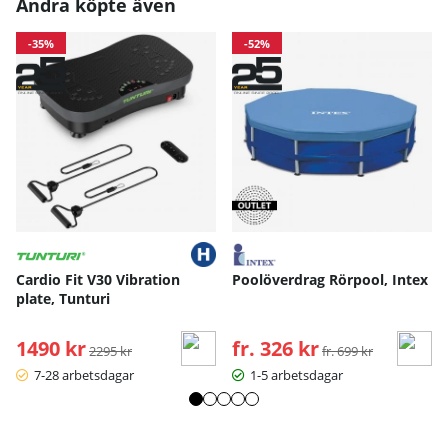
Andra köpte även
-35%
-52%
Cardio Fit V30 Vibration
Poolöverdrag Rörpool, Intex
plate, Tunturi
1490 kr
Ordinarie pris:
fr. 326 kr
Ordinarie pris:
2295 kr
fr. 699 kr
7-28 arbetsdagar
1-5 arbetsdagar