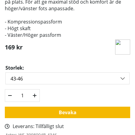
på plats. För att ge maximal stöd och komfort är de
höger/vänster fots anpassade.
- Kompressionspassform
- Högt skaft
- Väster/Höger passform
169
kr
Storlek:
Bevaka
Leverans:
Tillfälligt slut
Artnr:
WS-3998004B-4346