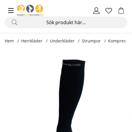
Hem
Herrkläder
Underkläder
Strumpor
Kompressio
Produktbilder Kompressionsstrumpa, svart