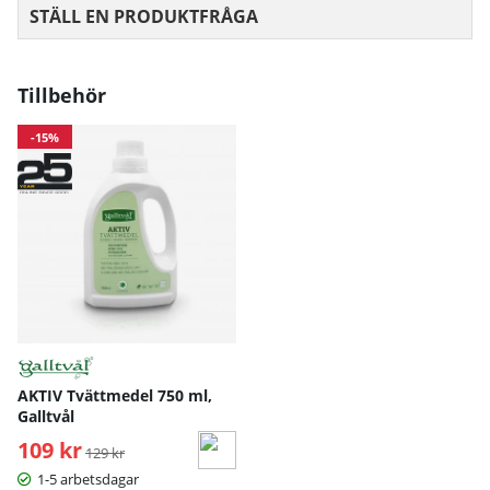
STÄLL EN PRODUKTFRÅGA
Tillbehör
-15%
AKTIV Tvättmedel 750 ml,
Galltvål
109 kr
Ordinarie pris:
129 kr
1-5 arbetsdagar