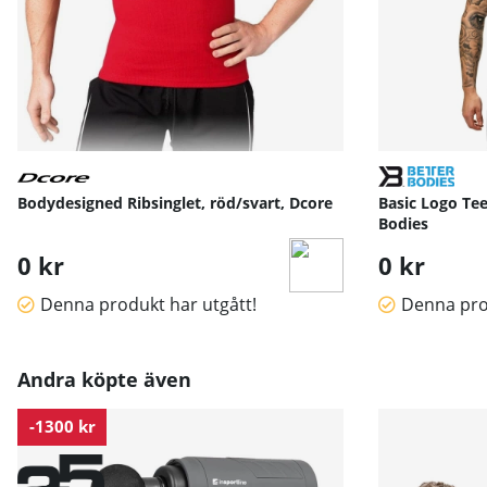
Bodydesigned Ribsinglet, röd/svart, Dcore
Basic Logo Tee
Bodies
0 kr
0 kr
Denna produkt har utgått!
Denna pro
Andra köpte även
-1300 kr