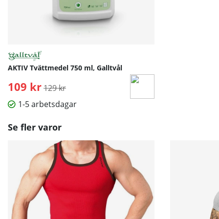
AKTIV Tvättmedel 750 ml, Galltvål
109 kr
Ordinarie pris:
129 kr
1-5 arbetsdagar
Se fler varor