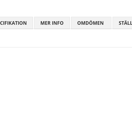
CIFIKATION
MER INFO
OMDÖMEN
MEDELBETYG
STÄL