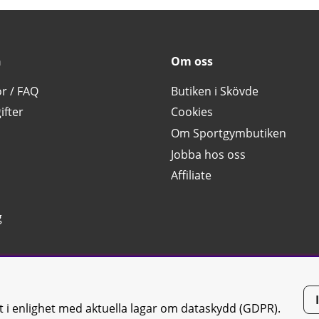
n
Om oss
or / FAQ
Butiken i Skövde
ifter
Cookies
Om Sportgymbutiken
Jobba hos oss
Affiliate
g
tt i enlighet med aktuella lagar om dataskydd (GDPR).
tiken JTC AB |
Kontakta oss
| All rights reserved | Org.nr: 556668-7058 | 