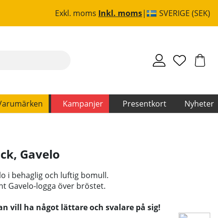
Exkl. moms
Inkl. moms
SVERIGE (SEK)
Varumärken
Kampanjer
Presentkort
Nyheter
ack
,
Gavelo
lo i behaglig och luftig bomull.
t Gavelo-logga över bröstet.
 vill ha något lättare och svalare på sig!