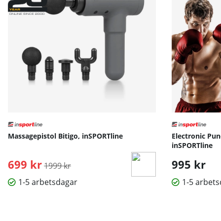
Massagepistol Bitigo, inSPORTline
Electronic Pu
inSPORTline
699 kr
Ordinarie pris:
995 kr
1999 kr
1-5 arbetsdagar
1-5 arbet