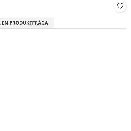
 0 AV 5 ANTAL BETYG 0
L EN PRODUKTFRÅGA