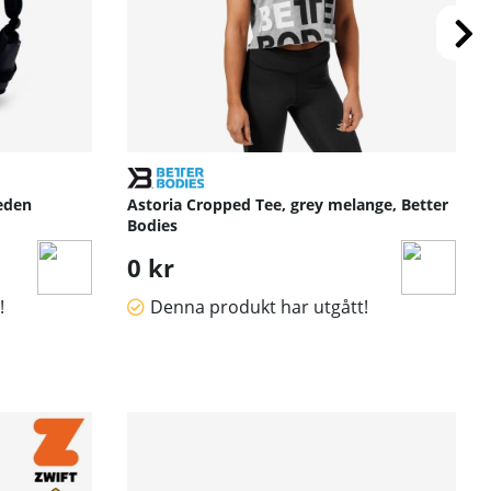
eden
Astoria Cropped Tee, grey melange, Better
Bodies
0 kr
!
Denna produkt har utgått!