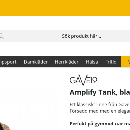
mpsport
Damkläder
Herrkläder
Hälsa
Fritid
Amplify Tank, bl
Ett klassiskt linne från Gave
Försedd med med en elegan
Perfekt på gymmet när man