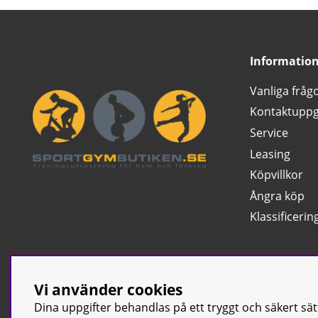
Informatio
Vanliga fråg
Kontaktuppg
Service
Leasing
Köpvillkor
Ångra köp
Klassificerin
Vi använder cookies
Dina uppgifter behandlas på ett tryggt och säkert sä
© Sport & Gym Bu