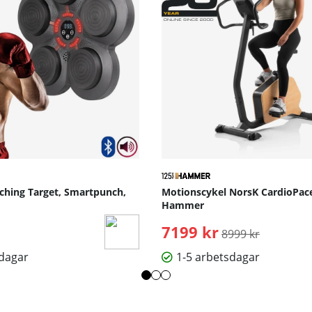
nching Target, Smartpunch,
Motionscykel NorsK CardioPace
Hammer
7199 kr
Ordinarie pris:
8999 kr
sdagar
1-5 arbetsdagar