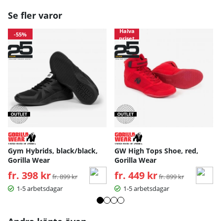
Se fler varor
Halva
-55%
priset
Gym Hybrids, black/black,
GW High Tops Shoe, red,
Gorilla Wear
Gorilla Wear
fr. 398 kr
Ordinarie pris:
fr. 449 kr
Ordinarie pris:
fr. 899 kr
fr. 899 kr
1-5 arbetsdagar
1-5 arbetsdagar