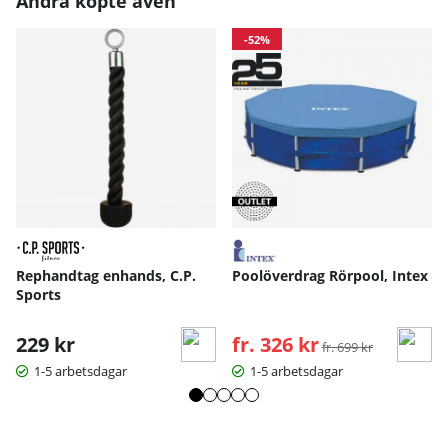
Andra köpte även
-52%
Rephandtag enhands, C.P.
Poolöverdrag Rörpool, Intex
Sports
229 kr
fr. 326 kr
Ordinarie pris:
fr. 699 kr
1-5 arbetsdagar
1-5 arbetsdagar