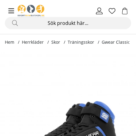
Hem
Herrkläder
Skor
Träningsskor
Gwear Classic Hi
Produktbilder Gwear Classic High Tops, black/blue