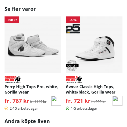
Se fler varor
-300 kr
-27%
Perry High Tops Pro, white,
Gwear Classic High Tops,
Gorilla Wear
white/black, Gorilla Wear
fr. 767 kr
Ordinarie pris:
fr. 721 kr
Ordinarie pris:
fr. 1149 kr
fr. 999 kr
2-10 arbetsdagar
1-5 arbetsdagar
Andra köpte även