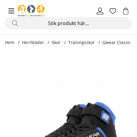
Hem
Herrkläder
Skor
Träningsskor
Gwear Classic Hi
Produktbilder Gwear Classic High Tops, black/blue