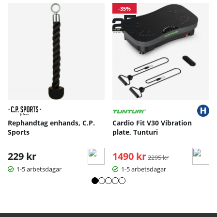
-35%
Rephandtag enhands, C.P.
Cardio Fit V30 Vibration
Sports
plate, Tunturi
229 kr
1490 kr
Ordinarie pris:
2295 kr
1-5 arbetsdagar
1-5 arbetsdagar