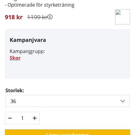
- Optimerade för styrketräning
918
kr
1199
kr
Kampanjvara
Kampanjgrupp:
Skor
Storlek:
Lägg i varukorgen