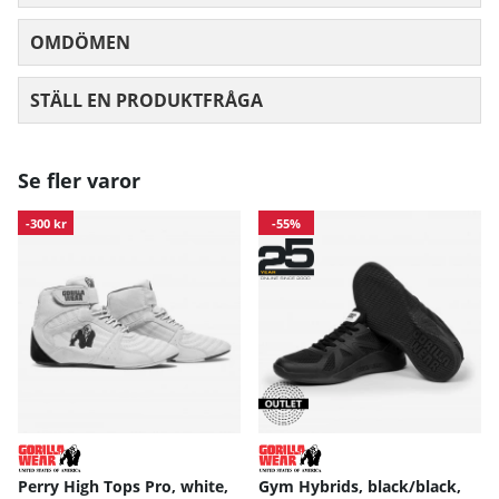
OMDÖMEN
MEDELBETYG 0 AV 5 ANTAL BETYG 0
STÄLL EN PRODUKTFRÅGA
Se fler varor
-300 kr
-55%
Perry High Tops Pro, white,
Gym Hybrids, black/black,