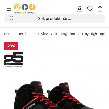
Hem
Herrkläder
Skor
Träningsskor
Troy High Tops, 
Produktbilder Troy High Tops, black/red
-23%