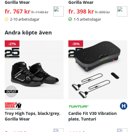
Gorilla Wear
Gorilla Wear
fr. 767 kr
Ordinarie pris:
fr. 398 kr
Ordinarie pris:
fr. 1149 kr
fr. 899 kr
2-10 arbetsdagar
1-5 arbetsdagar
Andra köpte även
-27%
-35%
Troy High Tops, black/grey,
Cardio Fit V30 Vibration
Gorilla Wear
plate, Tunturi